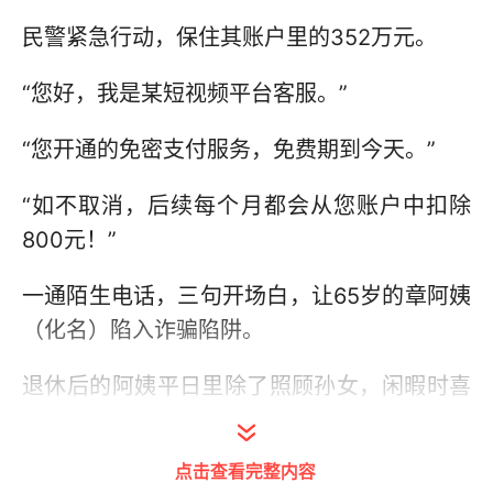
民警紧急行动，保住其账户里的352万元。
“您好，我是某短视频平台客服。”
“您开通的免密支付服务，免费期到今天。”
“如不取消，后续每个月都会从您账户中扣除
800元！”
一通陌生电话，三句开场白，让65岁的章阿姨
（化名）陷入诈骗陷阱。
退休后的阿姨平日里除了照顾孙女，闲暇时喜
欢刷短视频。接到“客服”电话时，听到即将被
扣钱的消息瞬间慌神，赶忙询问该如何处理。
点击查看完整内容