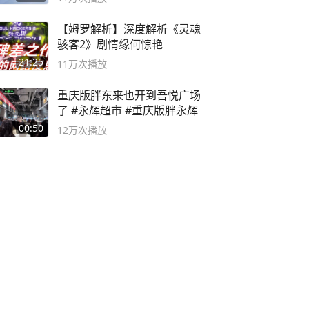
【姆罗解析】深度解析《灵魂
骇客2》剧情缘何惊艳
21:25
11万
次播放
重庆版胖东来也开到吾悦广场
了 #永辉超市 #重庆版胖永辉
00:50
12万
次播放