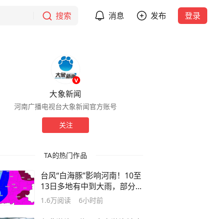
搜索
消息
发布
登录
大象新闻
河南广播电视台大象新闻官方账号
关注
TA的热门作品
台风“白海豚”影响河南！10至
13日多地有中到大雨，部分地
区有暴雨大暴雨
1.6万
阅读
6小时前