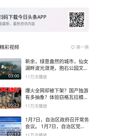
扫码下载今日头条APP
看最新、最热资讯内容
精彩视频
换一换
新余，绿意盎然的城市，仙女
湖畔波光潋滟，抱石公园文化
深邃……
03:00
11万
次播放
爆火全网却被下架？国产独游
有多抽象？体验窃格瓦拉模拟
器！
05:23
11万
次播放
1月7日，自治区政府召开常务
会议。 1月7日，自治区党委
副书记
02:17
11万
次播放