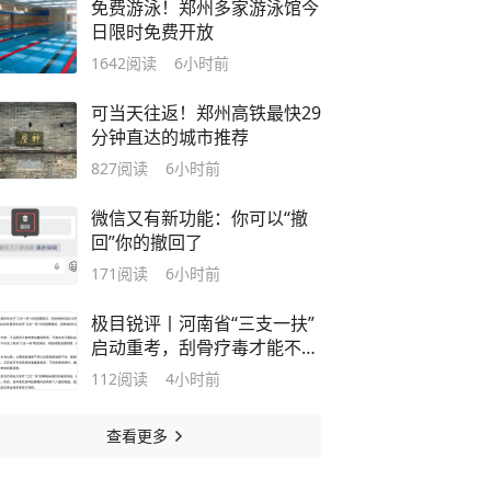
免费游泳！郑州多家游泳馆今
日限时免费开放
1642
阅读
6小时前
可当天往返！郑州高铁最快29
分钟直达的城市推荐
827
阅读
6小时前
微信又有新功能：你可以“撤
回”你的撤回了
171
阅读
6小时前
极目锐评丨河南省“三支一扶”
启动重考，刮骨疗毒才能不负
公众期待
112
阅读
4小时前
查看更多