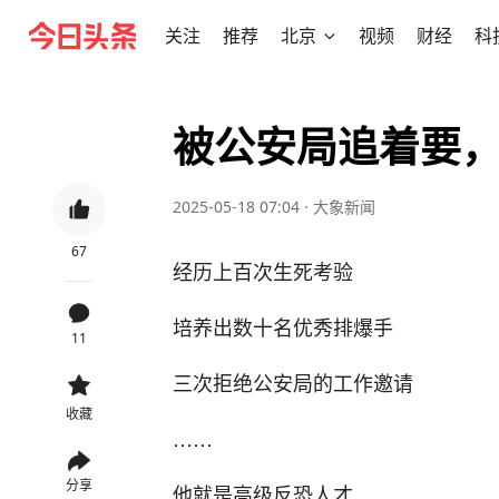
关注
推荐
北京
视频
财经
科
被公安局追着要
2025-05-18 07:04
·
大象新闻
67
经历上百次生死考验
培养出数十名优秀排爆手
11
三次拒绝公安局的工作邀请
收藏
……
分享
他就是高级反恐人才