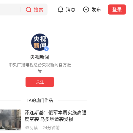
搜索
消息
发布
登录
央视新闻
中央广播电视总台央视新闻官方账
号
关注
TA的热门作品
泽连斯基：俄军本周实施高强
度空袭 乌多地遭袭受损
45
阅读
24分钟前