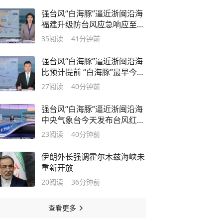
强台风“白海豚”逼近浙闽沿海
福建升级防台风应急响应至二
级
35
阅读
41分钟前
强台风“白海豚”逼近浙闽沿海
比预计提前 “白海豚”最早今天
傍晚登陆
27
阅读
40分钟前
强台风“白海豚”逼近浙闽沿海
中央气象台今天发布台风红色
预警
23
阅读
40分钟前
伊朗外长强调霍尔木兹海峡未
重新开放
20
阅读
36分钟前
查看更多