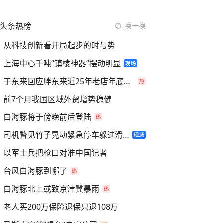
头条热榜
换一换
从科技创新看开局起步的时与势
上海中心千吨“镇楼神器”摆动明显
于东来回应胖东来近25年老店年底关闭
前7个月我国区域外贸增势稳健
白海豚将于傍晚前后登陆
司机瞥见竹子晃动紧急停车躲过滑坡
以军士兵把枪口对准中国记者
台风白海豚到哪了
白海豚北上或致京津冀暴雨
老人买200万保险退保只退108万