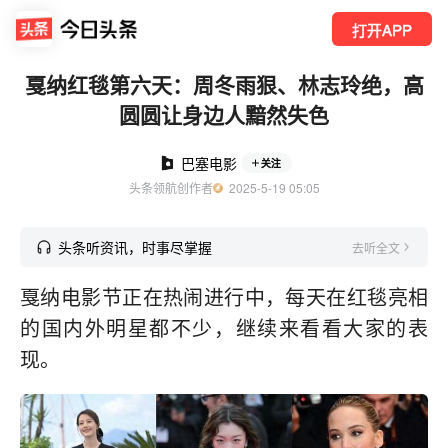
打开APP
戛纳红毯第六天：周冬雨狠、林志玲绝，高
圆圆让身边人黯然失色
巴塞电影
关注
头条领航创作者
  2025-5-19 05:05
头条听资讯，时事尽掌握
去听全文
戛纳电影节正在热闹进行中，每天在红毯亮相
的国内外明星都不少，继续来看看大家的表
现。