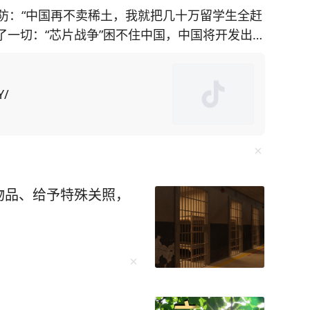
防：“中国再不卖稀土，我就把几十万留学生全赶
透了一切：“芯片战争”困不住中国，中国将开发出自
施，美国在
土矿山却面临技术瓶颈。对此，美国为了给对华
国留学生为筹码，施压中
Y/
中方不妥协，美国可能驱逐“数万名在美中国留学
却不知此方法会
“绝对是这样。禁令迫使中国人在芯片制造等各个
物品、给予特殊关照，
出口管制便让F-35战机生产线告急。而“一带一
球经济动荡中稳如磐石。 还有无人机碾
，珠海航展上展示的无人机航母、机器狗作战群，