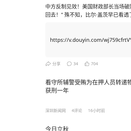
中方反制见效！美国财政部长当场破
回去！” 殊不知，比尔·盖茨早已看
主芯片，并通过规模制造优势赶超上来！ 中国近期对稀土出口实施反制措
稀土供应链上高度依赖中国，重启本
博弈找筹码，居然把矛头指向了中国留学生身上！ 美国以中
https://v.douyin.com/wj759cfrtV
国撤销稀土出口管制新规。他声称若
生”，并威胁在金融、软件等领域升级行动。 美国想威胁中国让步，
更加激发中国的爆发力！ 举例，CNN主持人曾询问科技禁令是否 “以一种奇怪的方式
分享
34
704
产生了相反的效果”，盖茨回应称：
方面全速前进。” 面对美国芯片封锁，中国3年实现半导体设备国产化率从12%跃至3
看守所辅警受贿为在押人员转递
5%；稀土加工产能占全球90%，一纸
获刑一年
路”合作、RCEP贸易圈扩容，更让中国在全
压：中国无人机成本只有美国的1%
深圳新闻网
4
评论
16小时前
让美军司令直呼“没法比”。 而我国如今之所以有这样的底气，就是因为有人才的支
撑！ 据悉，2024年中国高层次科技人才数量达32,511人，占全球的27.9%，位居全球
今日立秋
首位。 当然，授人以鱼不如授人以渔。除了技术人才，还有一种更可贵的“文化战