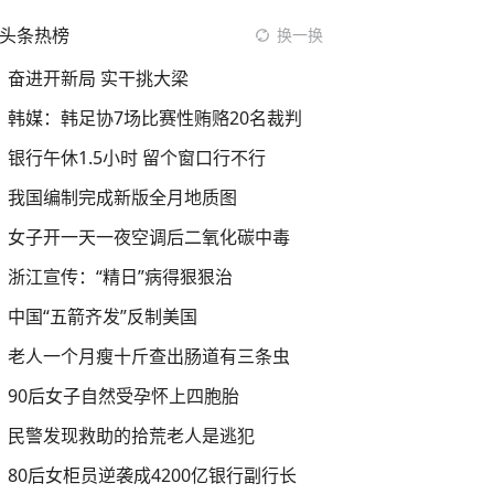
头条热榜
换一换
奋进开新局 实干挑大梁
韩媒：韩足协7场比赛性贿赂20名裁判
银行午休1.5小时 留个窗口行不行
我国编制完成新版全月地质图
女子开一天一夜空调后二氧化碳中毒
浙江宣传：“精日”病得狠狠治
中国“五箭齐发”反制美国
老人一个月瘦十斤查出肠道有三条虫
90后女子自然受孕怀上四胞胎
民警发现救助的拾荒老人是逃犯
80后女柜员逆袭成4200亿银行副行长