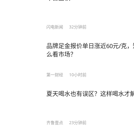
士”。比如李柘远——用自己的方式，为国家
于一个特殊的家庭环境，自幼父母离
导下，李柘远改变以前死记硬背的方
闪电新闻
32分钟前
是，外公让李柘远总结出一套属于自己的高效学习方法。
法”，将预习遇到的陌生公式和例题
品牌足金报价单日涨近60元/克
等，把高中三年的知识点牢牢记住。 还有初高中时，李柘远应用“五大记忆法”，让学
么看市场？
习事半功倍： 李柘远在中学背诵《水调歌头》和《相见欢》时，就配合听以这两首词
为蓝本的歌曲《明月几时有》《独上
李柘远睡前会把MP3放在床头，循
第一财经
10小时前
法，前一晚“听背”的单词已经记得非常牢固。 就这样，李柘远成绩
绩一直名列前茅，长期稳居年级第一的宝座。 高三时期，李柘远却
夏天喝水也有误区？这样喝水才
人梦寐以求的机会 —— 清华大学
考美国耶鲁！ 虽然对美国高考的知识一片空白，但李柘远依旧胸有成竹，他开始翻阅
国内外学霸笔记，归纳总结各种方法，
齐鲁壹点
23分钟前
如，在英语这关难题上，他花了三天
一个“六步鸡血背单词法”，仅用10天