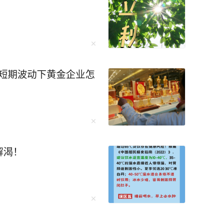
未来培养更多的“芯片大脑”。 李柘远成长
异，成绩没人管也一塌糊涂。好在外公的悉心教
法，重新对知识点进行梳理、总结，更关键的
 比如他运用“抽象+具象混搭
相结合，促进理解；联想记忆法、缩略词记忆法
，短期波动下黄金企业怎
西楼》，同时刺激视觉和听觉，很快就记住了。
环播放词汇音频，直到自己睡去。通过这样的方
一路突飞猛进，成
迎来了一个让无数
解渴！
的保送名额。可李柘远却拒绝了清华的保送，选择裸
最后建立出了一套适合自己的学习体系。 比
的时间上网搜索名校学霸的学习方法，并整理了
就牢牢记住背熟了4000个英语单词，超级牛！ 在