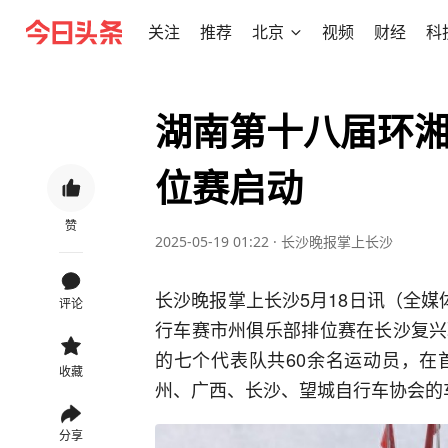
关注
推荐
北京
视频
财经
科
湖南第十八届环
位赛启动
赞
2025-05-19 01:22
·
长沙晚报掌上长沙
长沙晚报掌上长沙5月18日讯（全媒体
评论
行车赛市州俱乐部排位赛在长沙复兴
的七个代表队共60余名运动员，在
收藏
州、广西、长沙、望城自行车协会的
分享