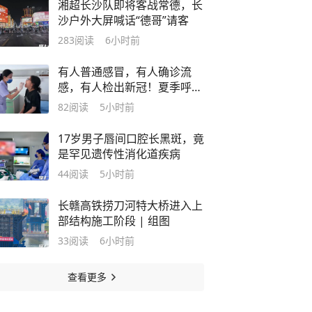
湘超长沙队即将客战常德，长
沙户外大屏喊话“德哥”请客
283
阅读
6小时前
有人普通感冒，有人确诊流
感，有人检出新冠！夏季呼吸
道疾病防护攻略请收好
82
阅读
5小时前
17岁男子唇间口腔长黑斑，竟
是罕见遗传性消化道疾病
44
阅读
5小时前
长赣高铁捞刀河特大桥进入上
部结构施工阶段 | 组图
33
阅读
6小时前
查看更多