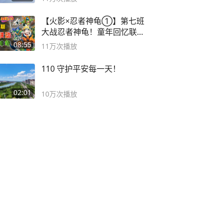
【火影×忍者神龟①】第七班
大战忍者神龟！童年回忆联动
论武？
08:55
11万
次播放
110 守护平安每一天！
02:01
10万
次播放