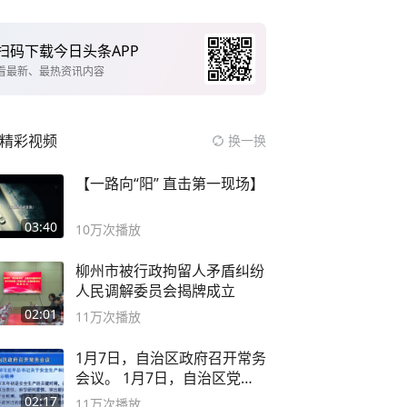
扫码下载今日头条APP
看最新、最热资讯内容
精彩视频
换一换
【一路向“阳” 直击第一现场】
03:40
10万
次播放
柳州市被行政拘留人矛盾纠纷
人民调解委员会揭牌成立
02:01
11万
次播放
1月7日，自治区政府召开常务
会议。 1月7日，自治区党委
副书记
02:17
11万
次播放