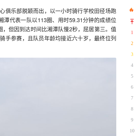
心俱乐部脱颖而出，以一小时骑行学校田径场跑
潭代表一队以113圈、用时59.31分钟的成绩位
3圈，但因到达时间比湘潭队慢2秒，屈居第三。值
1
骑手参赛，且队员年龄均接近六十岁，最终位列
2
3
4
5
6
7
8
9
10