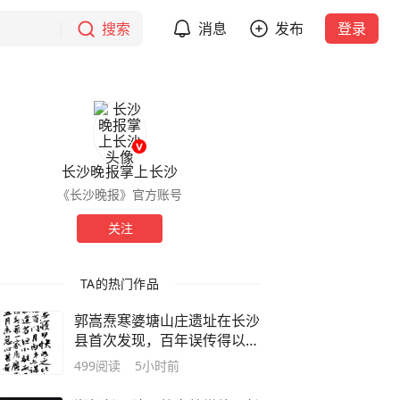
搜索
消息
发布
登录
长沙晚报掌上长沙
《长沙晚报》官方账号
关注
TA的热门作品
郭嵩焘寒婆塘山庄遗址在长沙
县首次发现，百年误传得以修
正
499
阅读
5小时前