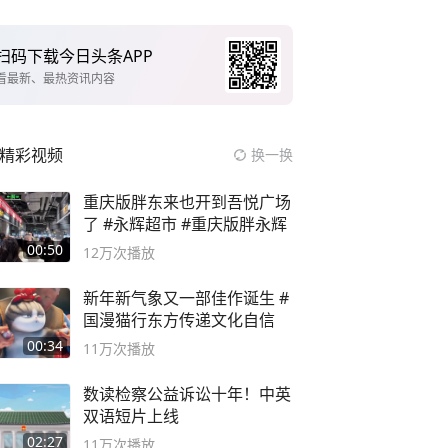
扫码下载今日头条APP
看最新、最热资讯内容
精彩视频
换一换
重庆版胖东来也开到吾悦广场
了 #永辉超市 #重庆版胖永辉
00:50
12万
次播放
新年新气象又一部佳作诞生 #
国漫猫行东方传递文化自信
00:34
11万
次播放
数读检察公益诉讼十年！中英
双语短片上线
02:27
11万
次播放