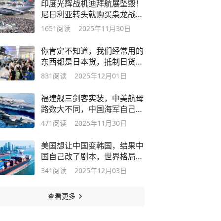
印度光辉战机迪拜航展坠毁！
尼日利亚转头就购买枭龙战斗
机
1651
阅读
2025年11月30日
你肯定不知道，我们经常用的
东西都是日本货，抵制日货要
看清
831
阅读
2025年12月01日
福建舰三剑客实装，中美航母
路数大不同，中国海军自己定
规则
471
阅读
2025年11月30日
美国想让中国变韩国，结果中
国自己改了剧本，世界格局悄
悄变了
341
阅读
2025年12月03日
查看更多