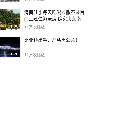
海南旺季每天吃喝拉撒不过百
而且还住海景房 确实比东南
亚合适
01:06
11万
次播放
比亚迪出手，严惩黑公关！
01:20
11万
次播放