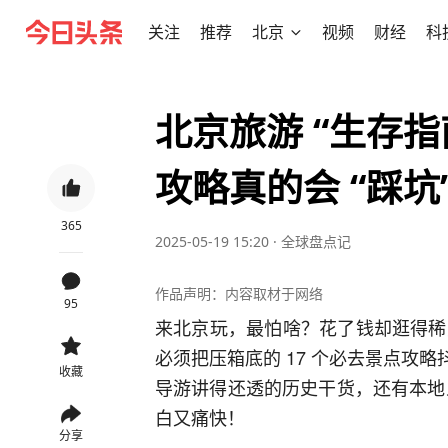
关注
推荐
北京
视频
财经
科
北京旅游 “生存指
攻略真的会 “踩坑
365
2025-05-19 15:20
·
全球盘点记
作品声明：内容取材于网络
95
来北京玩，最怕啥？花了钱却逛得稀里
必须把压箱底的 17 个必去景点攻略抖
收藏
导游讲得还透的历史干货，还有本地人
白又痛快！
分享