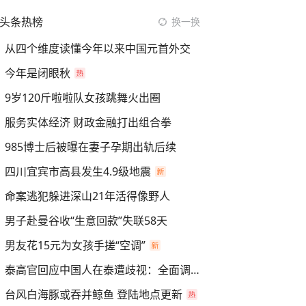
头条热榜
换一换
从四个维度读懂今年以来中国元首外交
今年是闭眼秋
9岁120斤啦啦队女孩跳舞火出圈
服务实体经济 财政金融打出组合拳
985博士后被曝在妻子孕期出轨后续
四川宜宾市高县发生4.9级地震
命案逃犯躲进深山21年活得像野人
男子赴曼谷收“生意回款”失联58天
男友花15元为女孩手搓“空调”
泰高官回应中国人在泰遭歧视：全面调查
台风白海豚或吞并鲸鱼 登陆地点更新