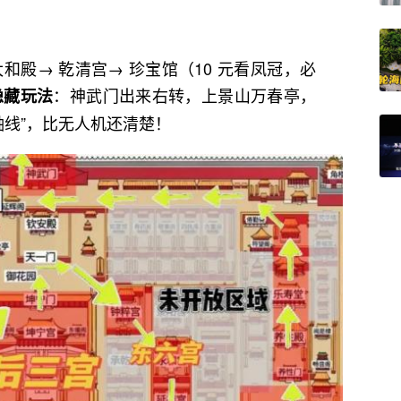
。
和殿→ 乾清宫→ 珍宝馆（10 元看凤冠，必
：神武门出来右转，上景山万春亭，
隐藏玩法
 中轴线”，比无人机还清楚！