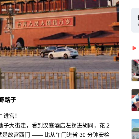
的野路子
” 进宫！
南池子大街走，看到汉庭酒店左拐进胡同，花 2
故宫西门 —— 比从午门进省 30 分钟安检