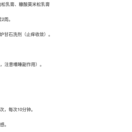
的松乳膏、糠酸莫米松乳膏
过2周。
、炉甘石洗剂（止痒收敛）。
，注意嗜睡副作用）。
次，每次10分钟。
感。