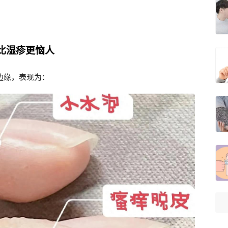
比湿疹更恼人
边缘，表现为：