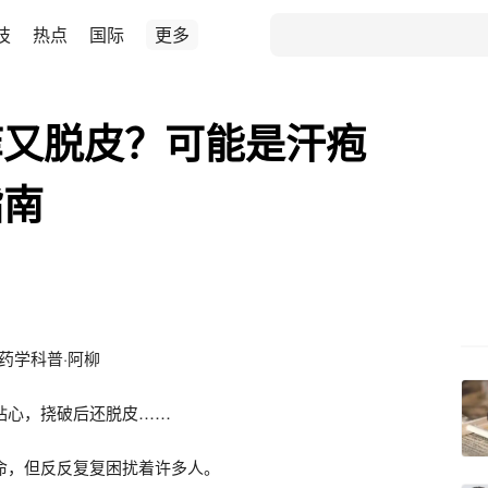
技
热点
国际
更多
痒又脱皮？可能是汗疱
指南
药学科普·阿柳
钻心，挠破后还脱皮……
命，但反反复复困扰着许多人。