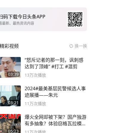
扫码下载今日头条APP
看最新、最热资讯内容
精彩视频
换一换
“怒斥记者的那一刻，讽刺感
达到了顶峰” #打工 #混剪
03:39
13万
次播放
2024#最美基层民警候选人事
迹展播——朱元
03:21
11万
次播放
爆火全网却被下架？国产独游
有多抽象？体验窃格瓦拉模拟
器！
05:23
11万
次播放