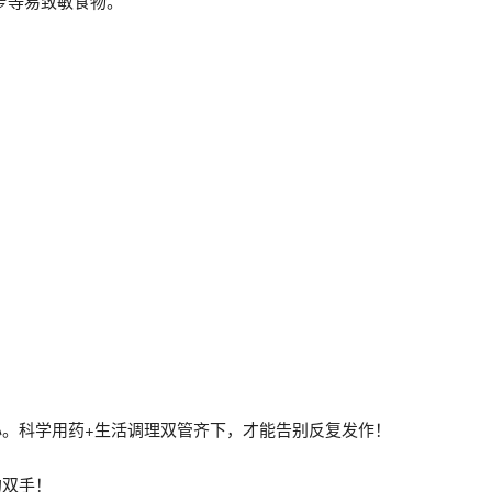
萝等易致敏食物。
心。科学用药+生活调理双管齐下，才能告别反复发作！
的双手！