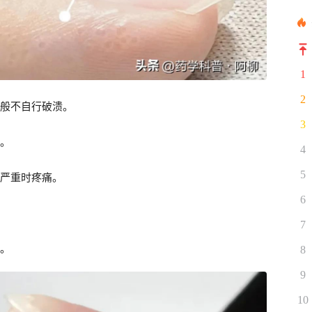
1
2
般不自行破溃。
3
。
4
5
严重时疼痛。
6
7
。
8
9
10