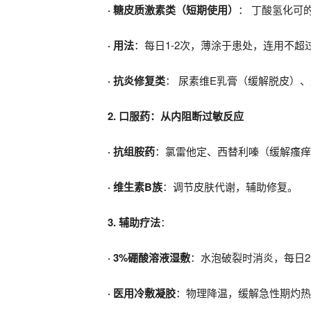
· 糖皮质激素类（短期使用）
： 丁酸氢化可
· 用法
：每日1-2次，薄涂于患处，连用不超
· 抗炎修复类
： 尿素维E乳膏（缓解脱皮）
2. 口服药：从内阻断过敏反应
· 抗组胺药
：氯雷他定、西替利嗪（缓解瘙痒
· 维生素B族
：调节皮肤代谢，辅助修复。
3. 辅助疗法
：
· 3%硼酸溶液湿敷
：水泡破裂时消炎，每日2
· 医用冷敷凝胶
：物理降温，缓解急性期灼热