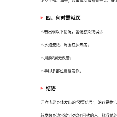
少吃辛辣、海鲜；过敏体质者排查芒果、菠
四、何时需就医
⚠️若出现以下情况，警惕感染或误诊：
⚠️水泡流脓、周围红肿热痛；
⚠️用药2周无改善；
⚠️手脚多部位反复发作。
结语
汗疱疹是身体发出的“预警信号”，治疗需耐
转发给身边常被“小水泡”困扰的人，拯救他