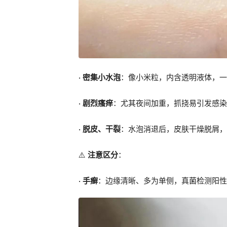
· 密集小水泡
：像小米粒，内含透明液体，一
· 剧烈瘙痒
：尤其夜间加重，抓挠易引发感染
· 脱皮、干裂
：水泡消退后，皮肤干燥脱屑，
⚠️
注意区分
：
· 手癣
：边缘清晰、多为单侧，真菌检测阳性