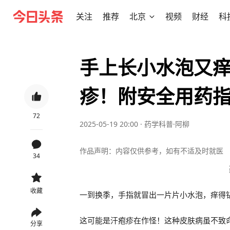
关注
推荐
北京
视频
财经
科
手上长小水泡又
疹！附安全用药
72
2025-05-19 20:00
·
药学科普·阿柳
作品声明：内容仅供参考，如有不适及时就医
34
收藏
一到换季，手指就冒出一片片小水泡，痒得
这可能是汗疱疹在作怪！这种皮肤病虽不致
分享