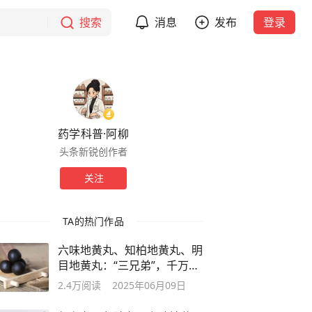
搜索
消息
发布
登录
药学科普·阿柳
头条新锐创作者
关注
TA的热门作品
六味地黄丸、知柏地黄丸、明
目地黄丸：“三兄弟”，千万别
选错！
2.4万
阅读
2025年06月09日