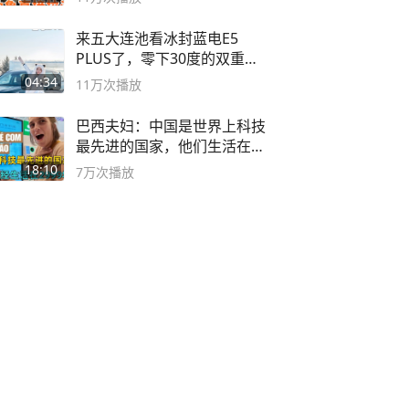
来五大连池看冰封蓝电E5
PLUS了，零下30度的双重冰
封40小时全录
04:34
11万
次播放
巴西夫妇：中国是世界上科技
最先进的国家，他们生活在
2999年
18:10
7万
次播放