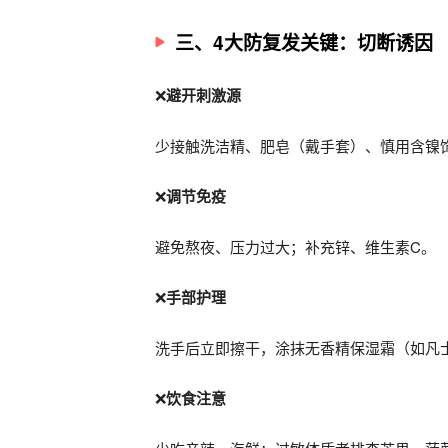
三、4大防复发关键：切断诱因
❌
避开刺激源
少接触洗洁精、肥皂（戴手套）、慎用含镍
❌
调节免疫
避免熬夜、压力过大；补充锌、维生素C。
❌
手部护理
洗手后立即擦干，涂抹无香精保湿霜（如凡
❌
饮食注意