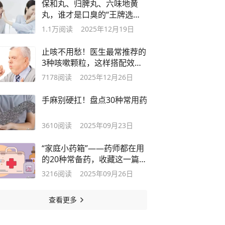
保和丸、归脾丸、六味地黄
丸，谁才是口臭的“王牌选
手”？
1.1万
阅读
2025年12月19日
止咳不用愁！医生最常推荐的
3种咳嗽颗粒，这样搭配效果
翻倍
7178
阅读
2025年12月26日
手麻别硬扛！盘点30种常用药
3610
阅读
2025年09月23日
“家庭小药箱”——药师都在用
的20种常备药，收藏这一篇就
够了！
3216
阅读
2025年09月26日
查看更多