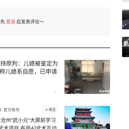
请先
登录
后发表评论～
维持原判：儿媳被鉴定为
坚称儿媳系自愿，已申请
》官方账号
关注
沧州“武小元”大屏前学习
武术项目 布局AI武术互动