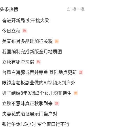
头条热榜
换一换
奋进开新局 实干挑大梁
今日立秋
美宣布对多晶硅加征关税
我国编制完成新版全月地质图
立秋有哪些习俗
台风白海豚或吞并鲸鱼 登陆地点更新
眼镜店老板副业做的AI视频火到海外
男子结婚8年发现3个女儿均非亲生
立秋不意味真正秋季到来
夫妻花式晒证展示门当户对
银行午休1.5小时 留个窗口行不行