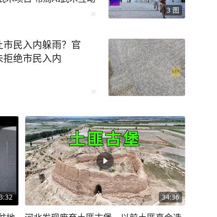
3
图
错功能 推动传统武术走进
4日，游客在沧州“武小元”
客在沧州“武小元”大屏前
让市民入内躲雨？官
记者张昊 关注河北新闻
未拒绝市民入内
3:32
34:36