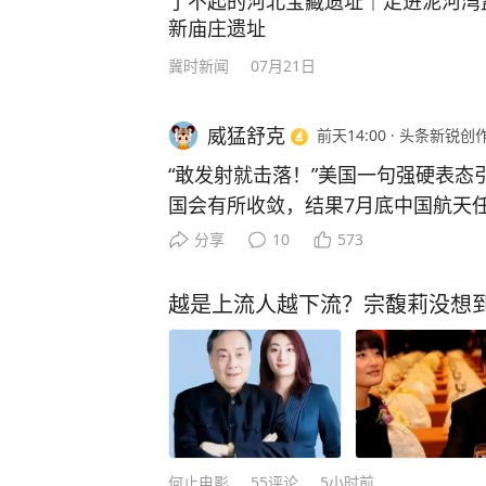
了不起的河北宝藏遗址｜走进泥河湾
新庙庄遗址
冀时新闻
07月21日
威猛舒克
前天14:00
·
头条新锐创
“敢发射就击落！”美国一句强硬表态
国会有所收敛，结果7月底中国航天
火箭接连升空。面对美方施压，中方
分享
10
573
突然把矛头指向中国航天？这一次
7月30日上午9点，太原卫星发射中
越是上流人越下流？宗馥莉没想
时点火，一箭双星，把通信技术试验卫
预定轨道，用途写得明明白白：卫星
输。 而几天前，美国太空军作战部
话：要发展进攻性太空作战能力，要
跟着渲染，五角大楼官员扬言“敢发射
杀，一个照常升空。谁在虚张声势，
何止电影
55
评论
5小时前