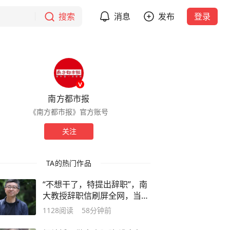
搜索
消息
发布
登录
南方都市报
《南方都市报》官方账号
关注
TA的热门作品
“不想干了，特提出辞职”，南
大教授辞职信刷屏全网，当事
人婉拒采访
1128
阅读
58分钟前