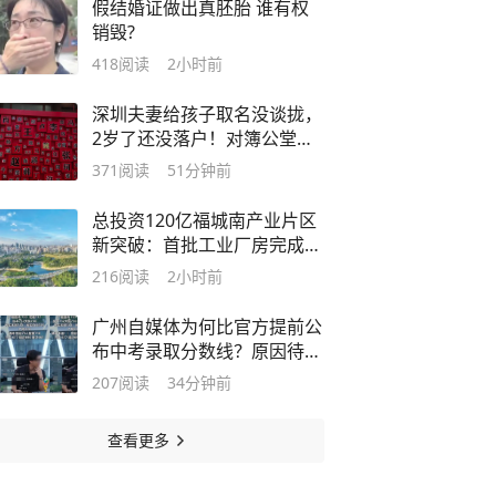
假结婚证做出真胚胎 谁有权
销毁?
418
阅读
2小时前
深圳夫妻给孩子取名没谈拢，
2岁了还没落户！对簿公堂
后，法官出了一个主意
371
阅读
51分钟前
总投资120亿福城南产业片区
新突破：首批工业厂房完成移
交
216
阅读
2小时前
广州自媒体为何比官方提前公
布中考录取分数线？原因待查
清
207
阅读
34分钟前
查看更多