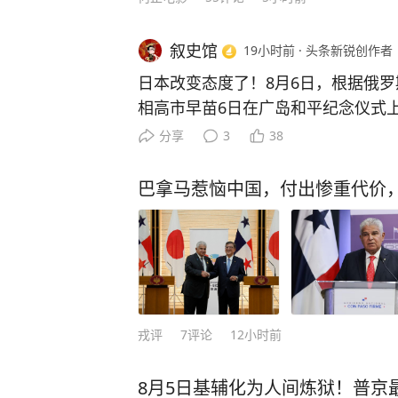
然。 美国急什么？急的是北斗这件事
周年，官方宣布50颗卫星全部完成在
叙史馆
19小时前
·
头条新锐创作者
实施，逐星验证，动态切换，全球用
日本改变态度了！8月6日，根据俄
断，精度还提到了优于0.3米。 这
相高市早苗6日在广岛和平纪念仪式
——以前卫星上天就定型了，想升级
炸造成的深重灾难不可以重演，向受
分享
3
38
在北斗在天上边飞边升级，等于把导航
称，日本坚持无核三原则，作为世界
“智能手机”。 GPS做不到的事，
炸的国家，肩负着为实现无核武而继
巴拿马惹恼中国，付出惨重代价
140多个国家和地区，产值过万亿，
白了，高市早苗这番话说的到是冠冕
全球市场份额在涨，眼睁睁看着技术
形象，但实际上，她却抛开了最重要
蚕食，美国靠GPS吃了几十年红利
一受到核爆炸的国家，只字不提，妥
不急。 但急归急，喊出“击落”这种
者”洗白。 而且，之前高市早苗还
虑，真正有把握的人不会把底牌亮在
改动无核三原则的话术，如今却改称
是谁嗓门大谁占理，反卫星武器一旦
之前发表的一些不当言论，致使她的
戎评
7
评论
12小时前
万高速碎片，会无差别撞击所有途经
的。 事实上，现如今的国际社会，
轨卫星数量最多，自己的星链、侦察
而是要看日本接下来的行为，就像台
8月5日基辅化为人间炼狱！普京
上，打掉别人的卫星等于把自己的作