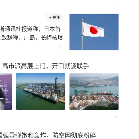
。 7月31日北斗开通六
轨升级，3月启动，分批
关注
户没感觉到一秒信号中
罗斯通讯社报道称，日本首
事儿放在航天圈是个分水岭
上致辞称，广岛，长崎核爆
得花上百亿重新发射；现
害者表示哀悼，并强调
系统从“老年机”变成了
上唯一在战争中受到核爆
北斗做到了。 北斗产品出口
续不懈努力的使命。 说
，高市派高层上门，开口就谈联手
这些数字背后是实打实的
堂皇，俨然一副受害者的
代差被追平、商业版图被
的问题，日本为什么是唯
，现在红利在缩水，不可能
妥的就是为了给日本“侵略
话，透着的不是底气，是焦
在国会上，还曾说出要考虑
台面上嚷嚷。 太空里不
日本坚持，无疑是因为她
使用，轨道上产生成千上
支持率持续下降所导致
卫星和空间站。 美国在
并不会只听日本怎么说，
系统、通信网络全挂在天
湾问题一样，日本表面上
最强导弹饱和轰炸，防空网彻底粉碎
战体系先架在火上烤，这