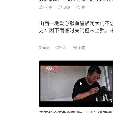
点位 搭载本土拳种教学 动作智能纠
分享
评论
赞
社区和景区 丰富全民健身供给 7月2
大屏前学习武术动作。 7月24日，游
山西一地爱心献血屋紧闭大门不
学习武术动作。 摄影报道丨河北日报
方：因下雨临时关门但未上锁，
网，了解河北最新新闻。
新黄河
47
评论
19小时前
0