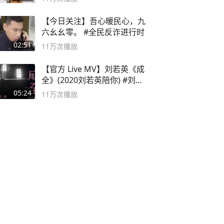
【今日关注】吾心暖民心，九
六幺幺零。 #全民反诈进行时
02:51
11万
次播放
【官方 Live MV】刘若英《成
全》(2020刘若英陪你) #刘若
英 #成全
05:24
11万
次播放