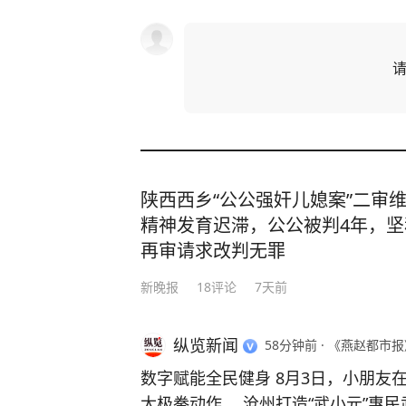
陕西西乡“公公强奸儿媳案”二审
精神发育迟滞，公公被判4年，
再审请求改判无罪
新晚报
18
评论
7天前
纵览新闻
58分钟前
·
《燕赵都市报
数字赋能全民健身 8月3日，小朋友在
太极拳动作。 沧州打造“武小元”惠民