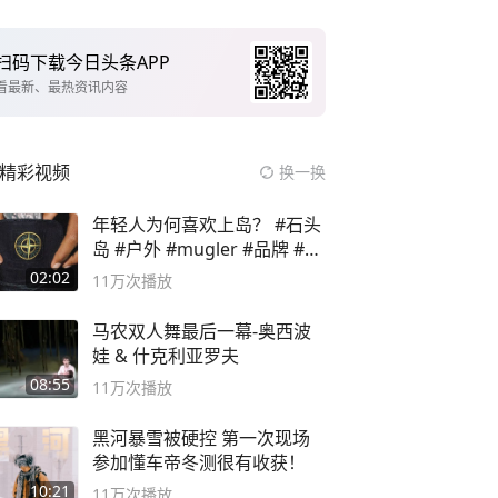
扫码下载今日头条APP
看最新、最热资讯内容
精彩视频
换一换
年轻人为何喜欢上岛？ #石头
岛 #户外 #mugler #品牌 #足
球流氓
02:02
11万
次播放
马农双人舞最后一幕-奥西波
娃 & 什克利亚罗夫
08:55
11万
次播放
黑河暴雪被硬控 第一次现场
参加懂车帝冬测很有收获！
10:21
11万
次播放