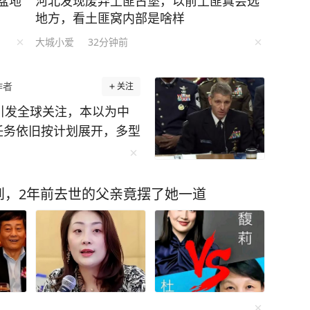
盆地
河北发现废弃土匪古堡，以前土匪真会选
地方，看土匪窝内部是啥样
大城小爱
32分钟前
作者
关注
引发全球关注，本以为中
任务依旧按计划展开，多型
回应毫不退让。美国为何
又是谁低估了中国的实力？
心，长征六号改运载火箭准
到，2年前去世的父亲竟摆了她一道
星二十七号A/B星送入
通信、广播电视、数据传
队司令在公开研讨会上放
击落中国卫星，防务媒体
就击落”。 一个喊打喊
谁在埋头赶路，一目了