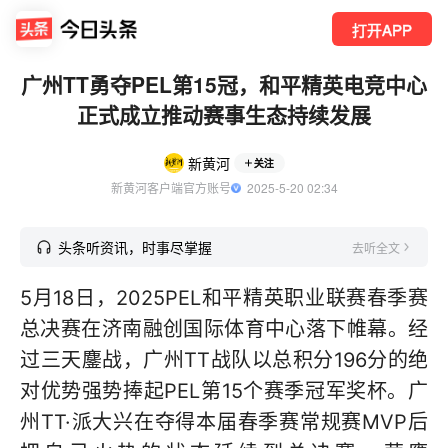
打开APP
广州TT勇夺PEL第15冠，和平精英电竞中心
正式成立推动赛事生态持续发展
新黄河
关注
新黄河客户端官方账号
  2025-5-20 02:34
头条听资讯，时事尽掌握
去听全文
5月18日，2025PEL和平精英职业联赛春季赛
总决赛在济南融创国际体育中心落下帷幕。经
过三天鏖战，广州TT战队以总积分196分的绝
对优势强势捧起PEL第15个赛季冠军奖杯。广
州TT·派大兴在夺得本届春季赛常规赛MVP后