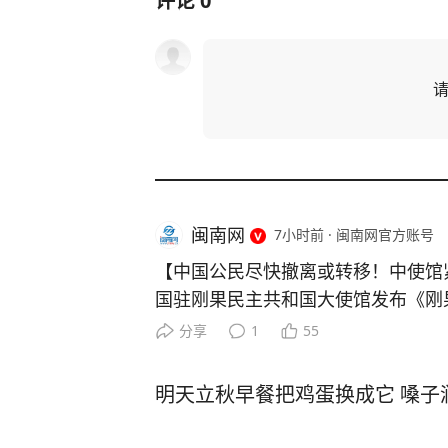
评论
0
闽南网
7小时前
·
闽南网官方账号
【中国公民尽快撤离或转移！中使馆
国驻刚果民主共和国大使馆发布《刚
026年8月5日）》： 一、近期重要
分享
1
55
果（金）伊图里、北基伍、南基伍、
博拉确诊病例3874例、死亡1751例。
明天立秋早餐把鸡蛋换成它 嗓子
不明武装人员在北基伍省贝尼、尼拉
成至少4人死亡。 （三）7月30日