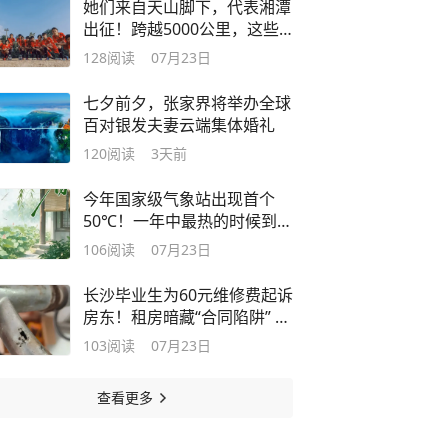
她们来自天山脚下，代表湘潭
出征！跨越5000公里，这些
新疆女孩用足球“闯”湖南
128
阅读
07月23日
七夕前夕，张家界将举办全球
百对银发夫妻云端集体婚礼
120
阅读
3天前
今年国家级气象站出现首个
50℃！一年中最热的时候到
了！这份养生攻略快收藏→
106
阅读
07月23日
长沙毕业生为60元维修费起诉
房东！租房暗藏“合同陷阱” ，
遇上一定要警惕
103
阅读
07月23日
查看更多