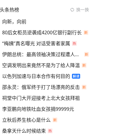
头条热榜
换一换
向新，向前
80后女柜员逆袭成4200亿银行副行长
“梅姨”真名曝光 对话受害者家属
伊朗总统：最高领袖决策过程遭人利用
空调发明出来竟然不是为了给人降温
以色列加速与日本合作有何目的
邵永灵：俄军终于打了场漂亮的反击
祠堂中门大开迎接考上北大女孩拜祖
李亚鹏向地铁吐血女孩捐99999元
立秋后养生核心是什么
桑拿天什么时候结束