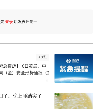
请先
登录
后发表评论～
关注
紧急提醒】 6日凌晨，中
果（金）安全形势通报（2
案件 （一）截至8月3日，刚
上韦莱、乔波累计报告埃
 （二）7月30日至31日，
润了、晚上睡踏实了
贡戈地等地发动袭击，造
，卢阿拉巴省穆特沙察地区