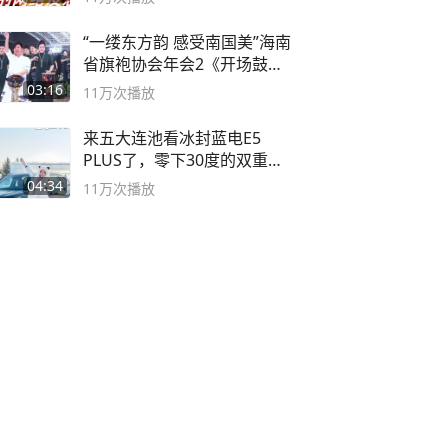
“一缕东方韵 感受南国美”海南
省旗袍协会年会2《开场鼓》
二团
03:16
11万
次播放
来五大连池看冰封蓝电E5
PLUS了，零下30度的双重冰
封40小时全录
04:34
11万
次播放