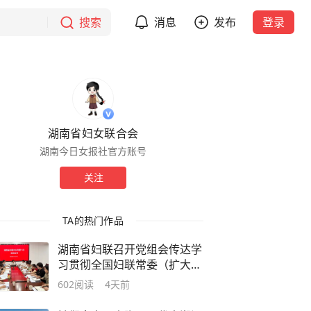
搜索
消息
发布
登录
湖南省妇女联合会
湖南今日女报社官方账号
关注
TA的热门作品
湖南省妇联召开党组会传达学
习贯彻全国妇联常委（扩大）
会议精神
602
阅读
4天前