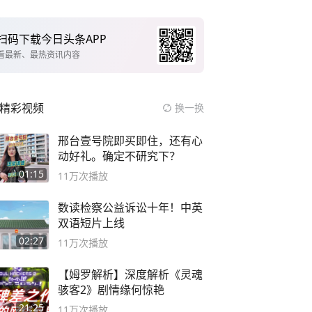
扫码下载今日头条APP
看最新、最热资讯内容
精彩视频
换一换
邢台壹号院即买即住，还有心
动好礼。确定不研究下？
01:15
11万
次播放
数读检察公益诉讼十年！中英
双语短片上线
02:27
11万
次播放
【姆罗解析】深度解析《灵魂
骇客2》剧情缘何惊艳
21:25
11万
次播放