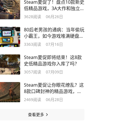
Steam夏促了！盘点10款新史
低精品游戏，3A大作和独立
好游都有！
3628
阅读
06月26日
80后老男孩的通病：当年偷玩
小霸王，如今游戏堆满硬盘却
玩不动了
3363
阅读
07月16日
Steam夏促即将结束！这8款
史低精品游戏你入库了吗？
3057
阅读
07月09日
Steam夏促让你眼花缭乱？这
8款口碑封神的精品游戏，值
得一试！
2469
阅读
06月28日
查看更多