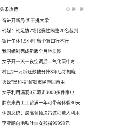
头条热榜
换一换
奋进开新局 实干挑大梁
韩媒：韩足协7场比赛性贿赂20名裁判
银行午休1.5小时 留个窗口行不行
我国编制完成新版全月地质图
女子开一天一夜空调后二氧化碳中毒
村民2千万拆迁款被分掉8年后才知晓
灭蚊“黑科技”解锁市民游园自由
女子利用漏洞0元薅走3000多件家电
胖东来员工工龄满一年可带薪休假30天
伊朗总统：最高领袖决策过程遭人利用
李亚鹏向地铁吐血女孩捐99999元