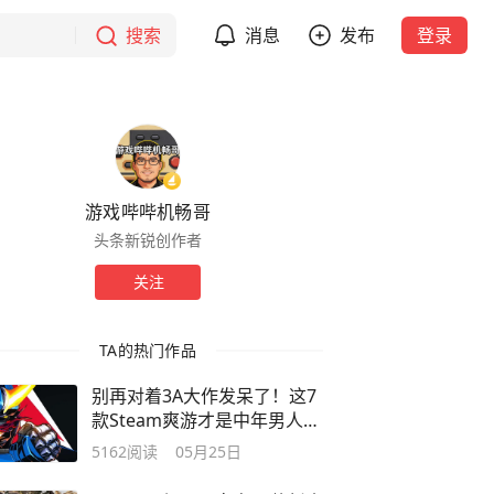
搜索
消息
发布
登录
游戏哔哔机畅哥
头条新锐创作者
关注
TA的热门作品
别再对着3A大作发呆了！这7
款Steam爽游才是中年男人的
精神解药！
5162
阅读
05月25日