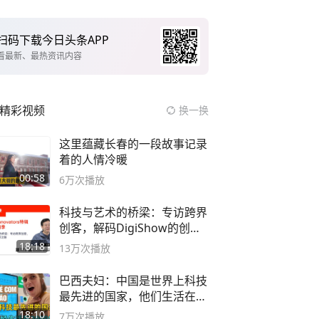
扫码下载今日头条APP
看最新、最热资讯内容
精彩视频
换一换
这里蕴藏长春的一段故事记录
着的人情冷暖
00:58
6万
次播放
科技与艺术的桥梁：专访跨界
创客，解码DigiShow的创新
之路
18:18
13万
次播放
巴西夫妇：中国是世界上科技
最先进的国家，他们生活在
2999年
18:10
7万
次播放