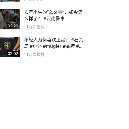
去年出生的“幺幺零”，如今怎
么样了？ #云南警事
02:22
11万
次播放
年轻人为何喜欢上岛？ #石头
岛 #户外 #mugler #品牌 #足
球流氓
02:02
11万
次播放