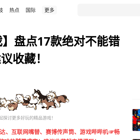
技
热点
国际
更多
藏游戏】盘点17款绝对不能错
建议收藏！
起探讨更多好玩的精品游戏！
达、互联网嘴替、赛博传声筒、游戏哔哔机☞畅