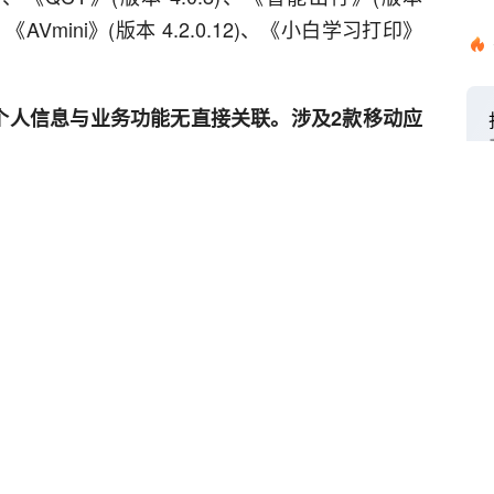
)、《AVmini》(版本 4.2.0.12)、《小白学习打印》
个人信息与业务功能无直接关联。涉及2款移动应
影视频剪辑》(版本 1.2.8)。
所有业务功能均没有直接关联的权限。涉及8款移
慧 AI 聊天》(版本 1.4.0)、《AI 对话专家》(版本
8)、《来音吉他》(版本 3.5.8)、《台铃电动》(版本
猫箱》(版本 1.57.0)。
业务功能没有直接关联。涉及1款移动应用如下：