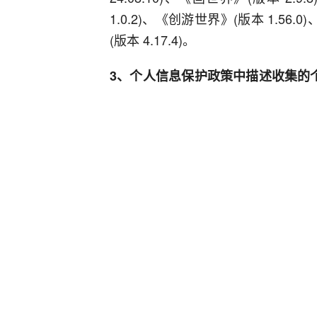
1.0.2)、《创游世界》(版本 1.56.0
(版本 4.17.4)。
3、个人信息保护政策中描述收集的
用如下：
《AI 智能秘书》(版本 1.0.25)、《抖
4、在配置文件中声明与移动应用的
动应用如下：
《AI 智能秘书》(版本 1.0.25)、《智
1.0.17)、《QCY》(版本 4.0.
3.3.5)、《Wow》(版本 1.16.5)、《
5、申请的可收集个人信息的权限与