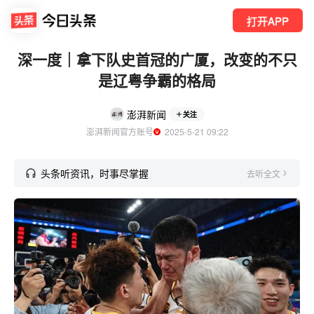
打开APP
深一度｜拿下队史首冠的广厦，改变的不只
是辽粤争霸的格局
澎湃新闻
关注
澎湃新闻官方账号
  2025-5-21 09:22
头条听资讯，时事尽掌握
去听全文