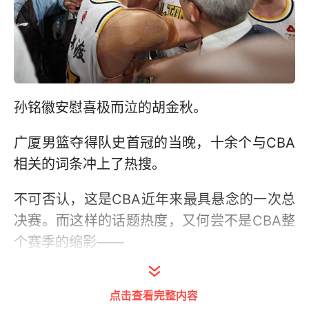
孙铭徽安慰喜极而泣的胡金秋。
广厦男篮夺得队史首冠的当晚，十余个与CBA
相关的词条冲上了热搜。
不可否认，这是CBA近年来最具悬念的一次总
决赛。而这样的话题热度，又何尝不是CBA整
个赛季的缩影——
从休赛期周琦、郭艾伦等本土球星更换东家，
点击查看完整内容
到4节7人次外援政策对联盟的冲击，到上海男