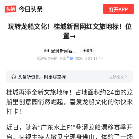
打开APP
玩转龙船文化！桂城新晋网红文旅地标！位
置→
澎湃新闻客户端
关注
澎湃新闻网旗下账号
  2025-5-21 11:14
头条听资讯，时事尽掌握
去听全文
桂城再添全新文旅地标！占地面积约24亩的龙
船里创意园悄然崛起，喜爱龙船文化的你快来
打卡！
近日，随着“广东水上F1”叠滘龙船漂移赛季开
启，央视主持人撒贝宁现身佛山，体验了一场