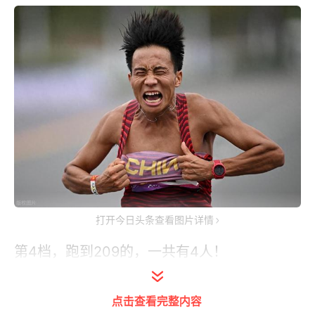
打开今日头条查看图片详情
第4档，跑到209的，一共有4人！
13、彭建华，2小时9分51秒，曾在2022年，
以
1小时02分30秒，创造当时的国家半马纪
点击查看完整内容