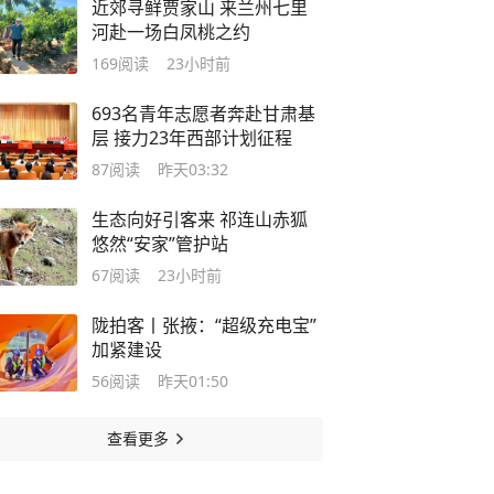
近郊寻鲜贾家山 来兰州七里
河赴一场白凤桃之约
169
阅读
23小时前
693名青年志愿者奔赴甘肃基
层 接力23年西部计划征程
87
阅读
昨天03:32
生态向好引客来 祁连山赤狐
悠然“安家”管护站
67
阅读
23小时前
陇拍客丨张掖：“超级充电宝”
加紧建设
56
阅读
昨天01:50
查看更多