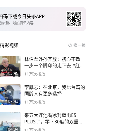
扫码下载今日头条APP
看最新、最热资讯内容
精彩视频
换一换
林伯渠外孙齐放：初心不改
一步一个脚印的走下去 #红船
论坛
03:49
11万
次播放
李胤志：在北京，我比台湾的
同龄人有更多选择
07:43
11万
次播放
来五大连池看冰封蓝电E5
PLUS了，零下30度的双重冰
封40小时全录
04:34
11万
次播放