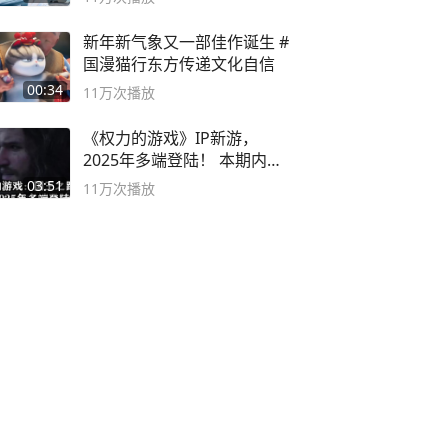
新年新气象又一部佳作诞生 #
国漫猫行东方传递文化自信
00:34
11万
次播放
《权力的游戏》IP新游，
2025年多端登陆！ 本期内容
概要
03:51
11万
次播放