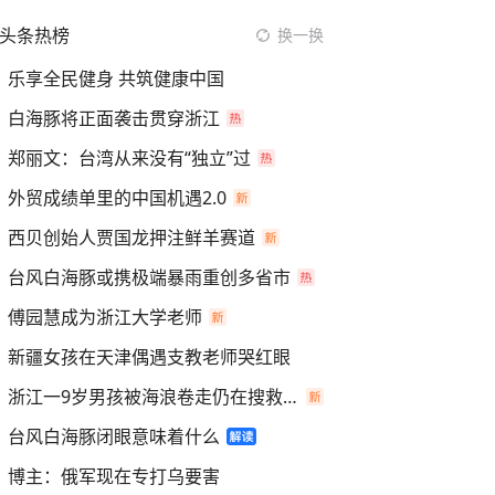
头条热榜
换一换
乐享全民健身 共筑健康中国
白海豚将正面袭击贯穿浙江
郑丽文：台湾从来没有“独立”过
外贸成绩单里的中国机遇2.0
西贝创始人贾国龙押注鲜羊赛道
台风白海豚或携极端暴雨重创多省市
傅园慧成为浙江大学老师
新疆女孩在天津偶遇支教老师哭红眼
浙江一9岁男孩被海浪卷走仍在搜救中
台风白海豚闭眼意味着什么
博主：俄军现在专打乌要害