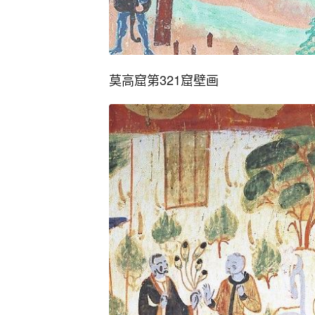
莫高窟第321窟壁画