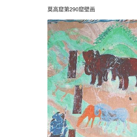
莫高窟第290窟壁画