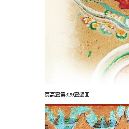
莫高窟第329窟壁画