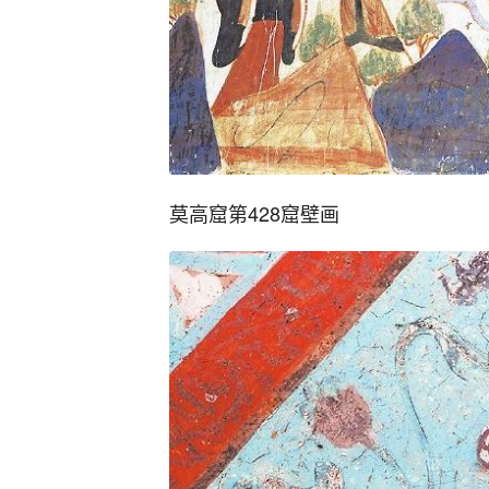
莫高窟第428窟壁画