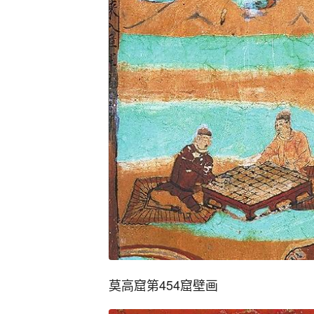
莫高窟第454窟壁画