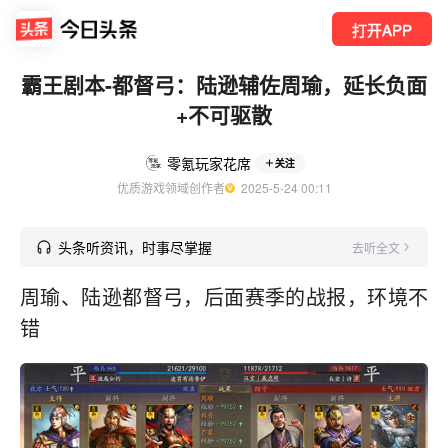
打开APP
霸王剧本-都督弓：陆逊辅佐周瑜，延长负面
+不可驱散
零氪玩家花席
关注
优质游戏领域创作者
  2025-5-24 00:11
头条听资讯，时事尽掌握
去听全文
周瑜、陆逊都督弓，后面赛季的战报，环境不
错