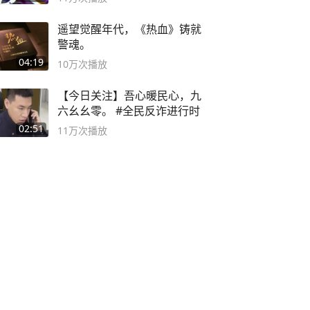
遥望觉醒年代，《热血》铸就
警魂。
04:19
10万
次播放
【今日关注】吾心暖民心，九
六幺幺零。 #全民反诈进行时
02:51
11万
次播放