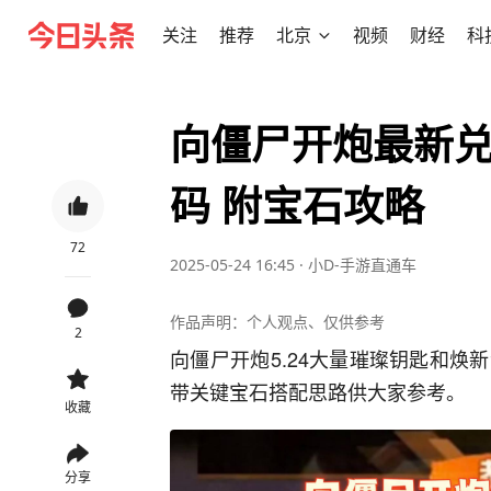
关注
推荐
北京
视频
财经
科
向僵尸开炮最新兑
码 附宝石攻略
72
2025-05-24 16:45
·
小D-手游直通车
作品声明：个人观点、仅供参考
2
向僵尸开炮5.24大量璀璨钥匙和
带关键宝石搭配思路供大家参考。
收藏
分享