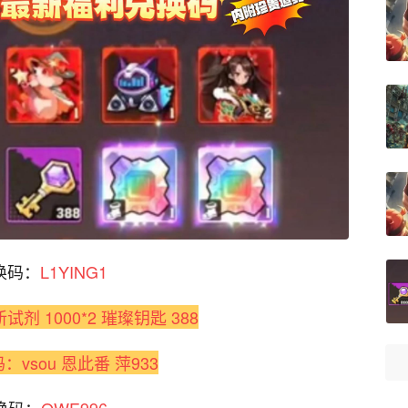
换码：
L1YING1
试剂 1000*2 璀璨钥匙 388
vsou 恩此番 萍933
换码：
QWE996