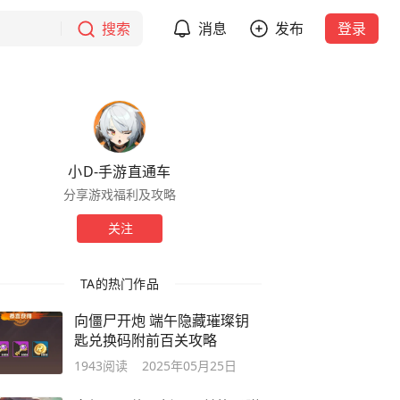
搜索
消息
发布
登录
小D-手游直通车
分享游戏福利及攻略
关注
TA的热门作品
向僵尸开炮 端午隐藏璀璨钥
匙兑换码附前百关攻略
1943
阅读
2025年05月25日