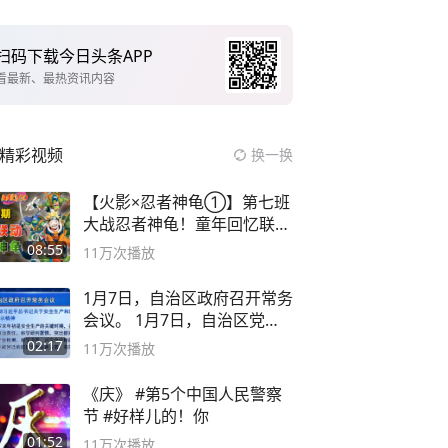
扫码下载今日头条APP
看最新、最热资讯内容
精彩视频
换一换
【火影×忍者神龟①】第七班
大战忍者神龟！童年回忆联动
论武？
08:55
11万
次播放
1月7日，自治区政府召开常务
会议。 1月7日，自治区党委
副书记
02:17
11万
次播放
《庆》 #第5个中国人民警察
节 #好样儿的！你
01:52
11万
次播放