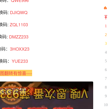
换码:
DJIQWQ
换码:
ZQL1103
1
2
换码:
DMZZ233
3
换码：
3HOXX23
4
换码：
YUE233
5
6
-下图翻转有惊喜----
7
8
9
10