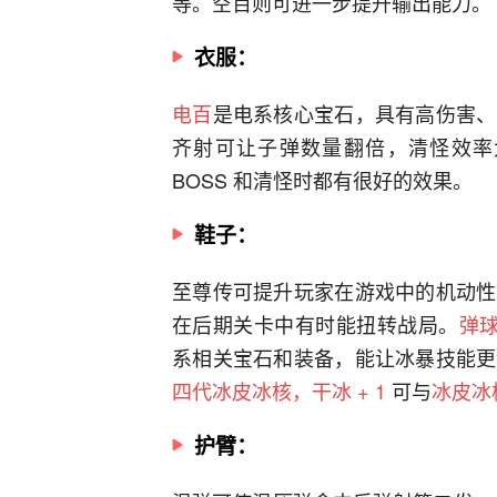
等。空百则可进一步提升输出能力。
衣服：
电百
是电系核心宝石，具有高伤害、
齐射可让子弹数量翻倍，清怪效率
BOSS 和清怪时都有很好的效果。
鞋子：
至尊传可提升玩家在游戏中的机动性
在后期关卡中有时能扭转战局。
弹
系相关宝石和装备，能让冰暴技能更
四代冰皮冰核，干冰 + 1
可与
冰皮冰
护臂：