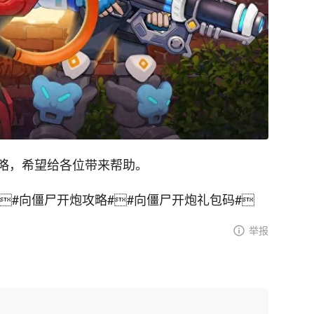
略，希望给各位带来帮助。

#向僵尸开炮攻略#

#向僵尸开炮礼包码#

举报