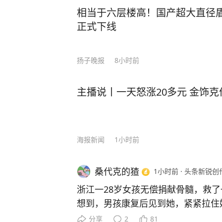
相当于六层楼高！国产超大直径盾构
正式下线
扬子晚报
8小时前
主播说丨一天怒涨20多元 金饰克
海报新闻
1小时前
桑代克的猹
1小时前
·
头条新锐创
浙江一28岁女孩无偿捐献骨髓，救了
想到，男孩康复后见到她，紧紧拉住
长大后一定要保护你！” 浙江杭州富阳的姑娘许艾菲，28岁那
分享
2
81