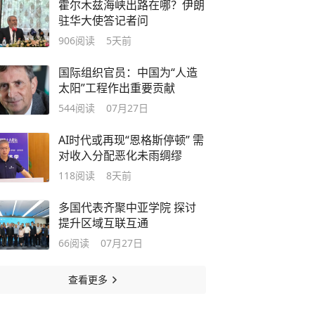
霍尔木兹海峡出路在哪？伊朗
驻华大使答记者问
906
阅读
5天前
国际组织官员：中国为“人造
太阳”工程作出重要贡献
544
阅读
07月27日
AI时代或再现“恩格斯停顿” 需
对收入分配恶化未雨绸缪
118
阅读
8天前
多国代表齐聚中亚学院 探讨
提升区域互联互通
66
阅读
07月27日
查看更多