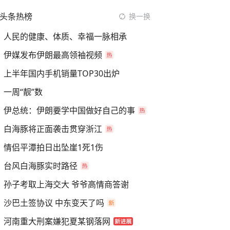
头条热榜
换一换
人民的健康、体质、幸福一脉相承
伊媒发布伊朗最高领袖视频
上半年国内手机销量TOP30出炉
一周“靓”数
伊总统：伊朗要学中国做好自己的事
白海豚将正面袭击贯穿浙江
情侣平潭拍日出坠崖1死1伤
台风白海豚实时路径
孙子考取上海交大 爷爷高情商答谢
沙巴土签协议 中东变天了吗
河南重大刑案嫌犯夏某钢落网