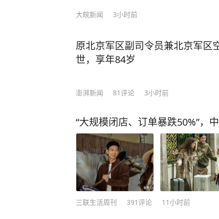
大皖新闻
3小时前
原北京军区副司令员兼北京军区
世，享年84岁
澎湃新闻
81
评论
3小时前
“大规模闭店、订单暴跌50%”，
三联生活周刊
391
评论
11小时前