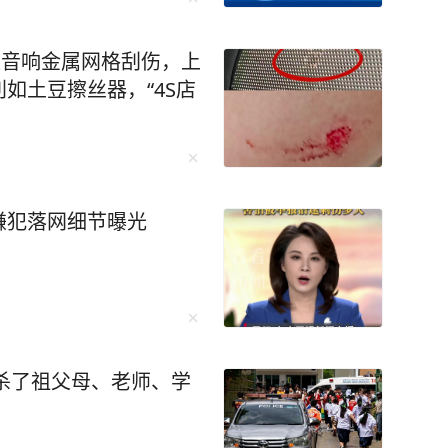
被音响金属网格刮伤，上
如土豆擦丝器，“4S店
嫌犯落网细节曝光
枪杀了祖父母、老师、学