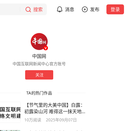
搜索
消息
发布
登录
中国网
中国互联网新闻中心官方账号
关注
TA的热门作品
【节气里的大美中国】白露：
初露染山河 难得这一抹天地
颜色
10万
阅读
2025年09月07日