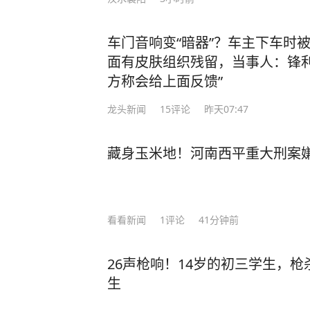
车门音响变“暗器”？车主下车时
面有皮肤组织残留，当事人：锋利
方称会给上面反馈”
龙头新闻
15
评论
昨天07:47
藏身玉米地！河南西平重大刑案
看看新闻
1
评论
41分钟前
26声枪响！14岁的初三学生，
生