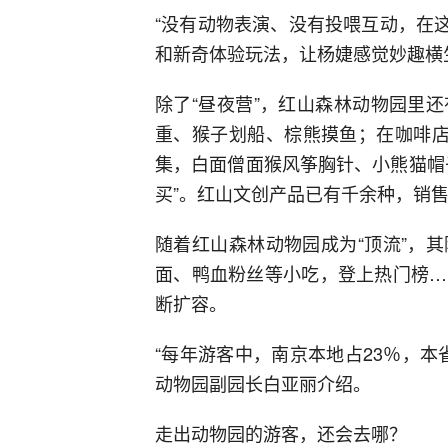
“没有动物表演、没有投喂互动，在这
和新奇体验玩法，让杨婕感觉妙趣横
除了“昼夜营”，红山森林动物园里
重、猴子划船、棕熊摸鱼；在咖啡店
集，白面僧面猴风筝胸针、小熊猫帽
买”。红山文创产品已有千余种，销
随着红山森林动物园成为“顶流”，
面、鸭血粉丝等小吃，登上热门榜…
断扩容。
“每年游客中，南京本地占23％，本
动物园副园长白亚丽介绍。
走出动物园的游客，还会去哪？