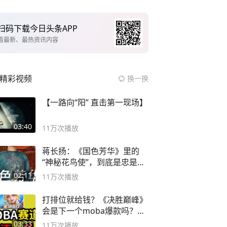
扫码下载今日头条APP
看最新、最热资讯内容
精彩视频
换一换
【一路向“阳” 直击第一现场】
03:40
11万
次播放
蒋长扬：《国色芳华》里的
“神秘花鸟使”，到底是忠是
奸？
02:11
11万
次播放
打排位就给钱？《决胜巅峰》
会是下一个moba爆款吗？#
决胜巅峰
03:33
11万
次播放