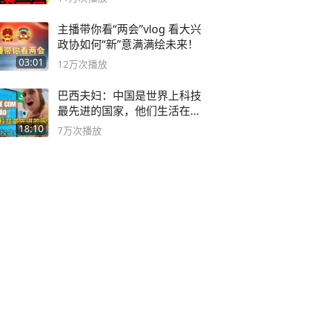
主播带你看“两会”vlog 看大兴
政协如何“新”意满满绘未来！
03:01
12万
次播放
巴西夫妇：中国是世界上科技
最先进的国家，他们生活在
2999年
18:10
7万
次播放