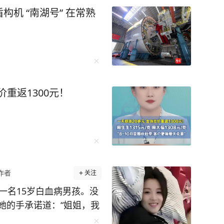
机 “南湖号” 在常熟
价重返1300元！
作者
关注
一名15岁白血病男孩。没
她的手承诺道：“姐姐，我