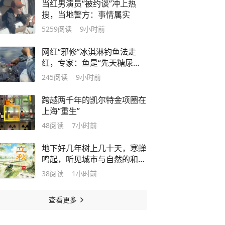
当红男演员“被约谈”冲上热
搜，当地警方：事情属实
5259
阅读
9小时前
网红“邪修”冰淇淋钓鱼法走
红，专家：鱼是“先天糖尿病
体质”，乱喂极易致死
245
阅读
9小时前
跨越两千年的凯尔特金项圈在
上海“重生”
48
阅读
7小时前
地下好几年树上几十天，寒蝉
鸣起，听见城市与自然的和解
｜新七十二候·立秋
38
阅读
1小时前
查看更多