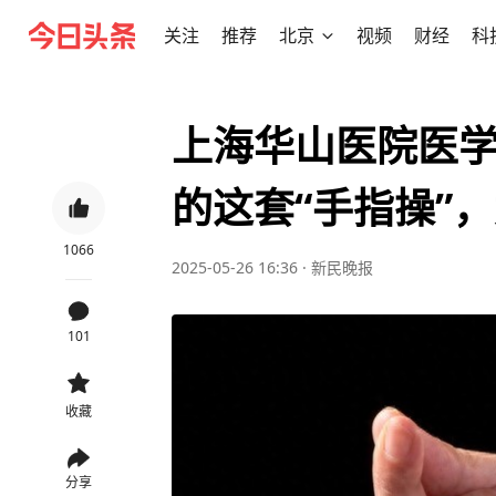
关注
推荐
北京
视频
财经
科
上海华山医院医
的这套“手指操”
1066
2025-05-26 16:36
·
新民晚报
101
收藏
分享