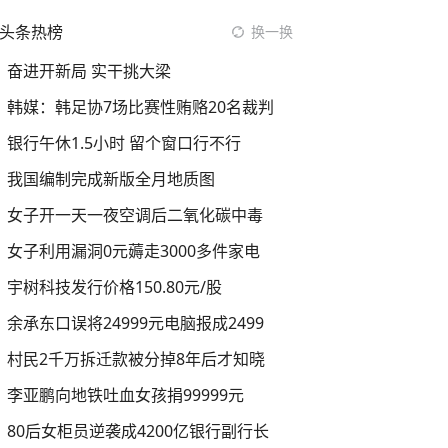
头条热榜
换一换
奋进开新局 实干挑大梁
韩媒：韩足协7场比赛性贿赂20名裁判
银行午休1.5小时 留个窗口行不行
我国编制完成新版全月地质图
女子开一天一夜空调后二氧化碳中毒
女子利用漏洞0元薅走3000多件家电
宇树科技发行价格150.80元/股
余承东口误将24999元电脑报成2499
村民2千万拆迁款被分掉8年后才知晓
李亚鹏向地铁吐血女孩捐99999元
80后女柜员逆袭成4200亿银行副行长