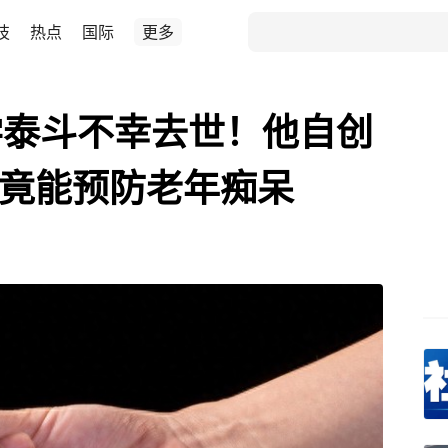
技
热点
国际
更多
学泰斗不幸去世！他自创
，竟能预防老年痴呆