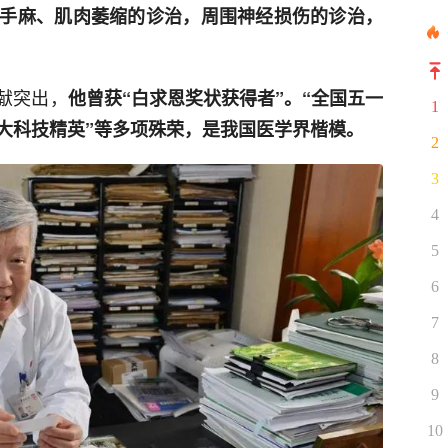
手麻、肌肉萎缩的诊治，周围神经损伤的诊治，
献突出，
他
曾获“白求恩奖状获得者”。“全国五一
1
十大科技精英”等多项殊荣，是我国医学界楷模。
2
3
4
5
6
7
8
9
10