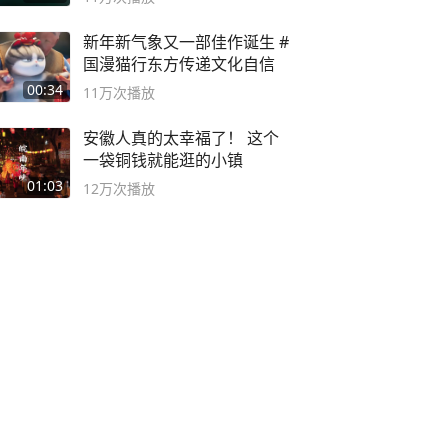
新年新气象又一部佳作诞生 #
国漫猫行东方传递文化自信
00:34
11万
次播放
安徽人真的太幸福了！ 这个
一袋铜钱就能逛的小镇
01:03
12万
次播放