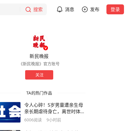
搜索
消息
发布
登录
新民晚报
《新民晚报》官方账号
关注
TA的热门作品
令人心碎！5岁男童遭亲生母
亲长期虐待身亡，离世时体重
仅9.7公斤
6006
阅读
9小时前