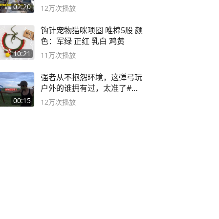
02:20
12万
次播放
钩针宠物猫咪项圈 唯棉5股 颜
色：军绿 正红 乳白 鸡黄
10:21
11万
次播放
强者从不抱怨环境，这弹弓玩
户外的谁拥有过，太准了#弹
弓#户外
00:15
12万
次播放