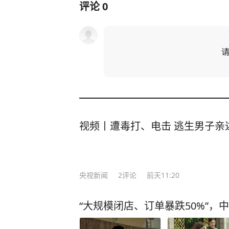
评论
0
视频丨遭毒打、电击 逃生男子亲
央视新闻
2
评论
前天11:20
“大规模闭店、订单暴跌50%”，