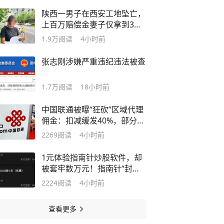
陕西一男子在西安工地坠亡，
上百万赔偿金妻子仅拿到3
万：公公转移钱款辩称“替儿
1.9万
阅读
4小时前
还了外债”，亲属称“钱可能被
烧了”，女方已报警
张志刚涉嫌严重违纪违法被查
1.7万
阅读
18小时前
中国联通被曝“狂砍”区域代理
佣金：扣减缓发40%，部分套
餐资费涨幅达100%
2269
阅读
4小时前
1元体验指南针炒股软件，却
被套牢数万元！指南针“封口
协议”，违约罚7900元
2224
阅读
4小时前
查看更多