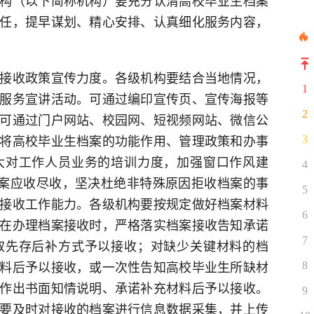
构（以下简称机构）要充分认清高校毕业生档案
任，提早谋划、精心安排、认真细化服务内容，
收政策宣传力度。各级机构要结合当地情况，
1
服务宣讲活动。可通过编印宣传页、宣传海报等
2
可通过门户网站、校园网、短视频网站、微信公
将高校毕业生档案的功能作用、管理政策和办事
3
大对工作人员业务的培训力度，加强窗口作风建
4
档案应收尽收，坚决杜绝非特殊原因拒收档案的事
5
接收工作能力。各级机构要按规定做好档案材料
6
在办理档案接收时，严格落实档案接收告知承诺
7
取先存后补方式予以接收；对缺少关键材料的档
料后予以接收，或一次性告知高校毕业生所缺材
8
作出书面知情说明、承诺补充材料后予以接收。
9
要及时对接收的档案进行信息数据采集，并上传