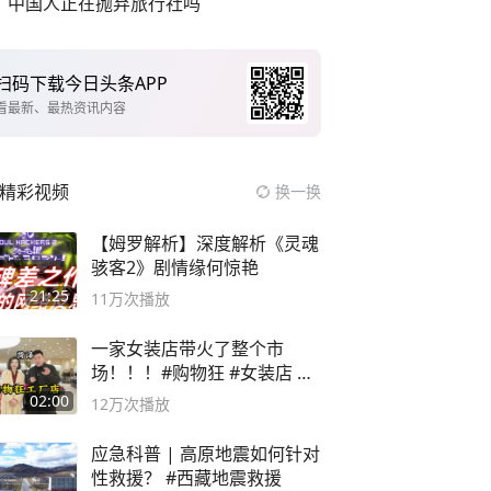
中国人正在抛弃旅行社吗
扫码下载今日头条APP
看最新、最热资讯内容
精彩视频
换一换
【姆罗解析】深度解析《灵魂
骇客2》剧情缘何惊艳
21:25
11万
次播放
一家女装店带火了整个市
场！！！#购物狂 #女装店 #
高品质女装
02:00
12万
次播放
应急科普 | 高原地震如何针对
性救援？ #西藏地震救援