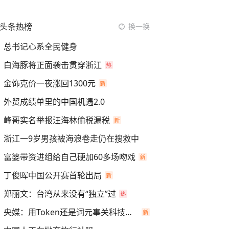
头条热榜
换一换
总书记心系全民健身
白海豚将正面袭击贯穿浙江
金饰克价一夜涨回1300元
外贸成绩单里的中国机遇2.0
峰哥实名举报汪海林偷税漏税
浙江一9岁男孩被海浪卷走仍在搜救中
富婆带资进组给自己硬加60多场吻戏
丁俊晖中国公开赛首轮出局
郑丽文：台湾从来没有“独立”过
央媒：用Token还是词元事关科技话语权