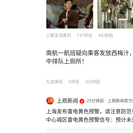
三联生活周刊
137
评论
4小时前
南航一航班疑向乘客发放西梅汁
中排队上厕所！
九派快讯
5
评论
3小时前
上观新闻
25分钟前
·
上观新闻官方
上海发布雷电黄色预警，请注意防范！ 
中心城区雷电黄色预警信号：预计未
能会造成雷电灾害事故，请注意防范