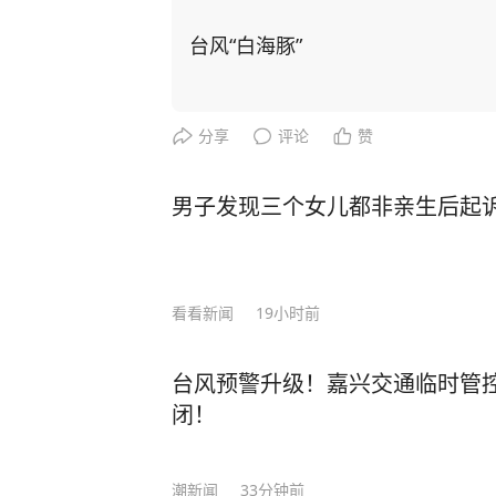
挂。 截至15:10，上海分区预警图
英 特别声明：本文经上观新闻客户端
台风“白海豚”
位观点，“上观新闻”仅为信息发布
系删除![图片]
分享
评论
赞
男子发现三个女儿都非亲生后起诉 
看看新闻
19小时前
台风预警升级！嘉兴交通临时管
闭！
潮新闻
33分钟前