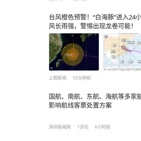
台风橙色预警！“白海豚”进入2
风长雨强，警惕出现龙卷可能！
上观新闻
52分钟前
国航、南航、东航、海航等多家航
影响航线客票处置方案
深圳新闻网
1
评论
6小时前