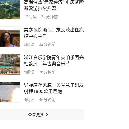
高温催热“清凉经济” 重庆武隆
避暑游持续升温
15
阅读
34分钟前
美参议院确认：施瓦茨出任疾
控中心主任
5
阅读
22分钟前
浙江音乐学院青年交响乐团亮
相欧洲青年古典音乐节
5
阅读
36分钟前
导弹库存见底，美军急于研发
射程1800公里巨炮
4
阅读
46分钟前
查看更多