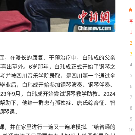
1
2
3
闭症，在漫长的康复、干预治疗中，白玮成的父亲
4
喜出望外。6岁那年，白玮成正式开始了钢琴之
考并被四川音乐学院录取，是四川第一个通过全
5
毕业后，白玮成开始参加钢琴演奏、钢琴伴奏、
6
23年9月，白玮成开始尝试钢琴教学助教。2024
7
帮助下，他给一群患有孤独症、唐氏综合征、智
8
钢琴课。
9
课，并在家里进行一遍又一遍地模拟。“给普通的
10