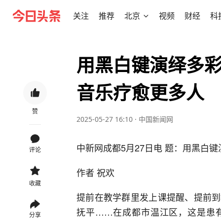
关注
推荐
北京
视频
财经
科
用黑白键演绎多彩
音乐疗愈更多人
赞
2025-05-27 16:10
·
中国新闻网
中新网成都5月27日电 题：用黑白
评论
作者 祝欢
收藏
提前在教学群里发上课提醒、提前到
抚平……在成都市温江区，这是患
分享