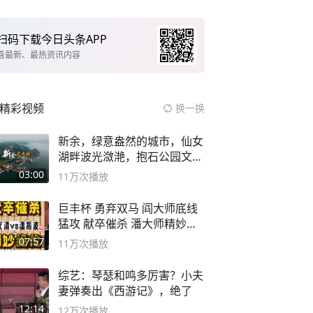
扫码下载今日头条APP
看最新、最热资讯内容
精彩视频
换一换
新余，绿意盎然的城市，仙女
湖畔波光潋滟，抱石公园文化
深邃……
03:00
11万
次播放
巨丰杯 勇弃双马 阎大师底线
猛攻 献卒催杀 潘大师精妙入
局
07:57
11万
次播放
综艺：琴瑟和鸣多厉害？小夫
妻弹奏出《西游记》，绝了
12:14
12万
次播放