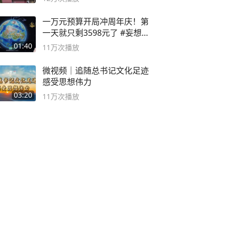
一万元预算开局冲周年庆！第
一天就只剩3598元了 #妄想山
海
01:40
11万
次播放
微视频｜追随总书记文化足迹
感受思想伟力
03:20
11万
次播放