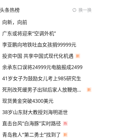
头条热榜
换一换
向新，向前
广东或将迎来“空调外机”
李亚鹏向地铁吐血女孩捐99999元
投资中国 共享中国式现代化机遇
余承东口误将24999元电脑报成2499
41岁女子为鼓励女儿考上985研究生
死刑改死缓男子出狱后家人放鞭炮庆祝
现货黄金突破4300美元
38岁山东财大教授刘海明逝世
直击台风“白海豚”实时路径
青岛救人“第二勇士”找到了