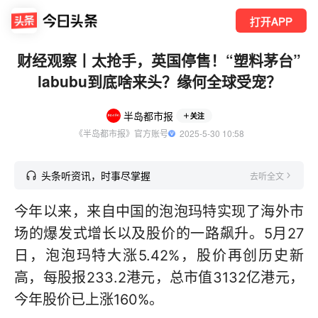
打开APP
财经观察丨太抢手，英国停售！“塑料茅台”
labubu到底啥来头？缘何全球受宠？
半岛都市报
关注
《半岛都市报》官方账号
  2025-5-30 10:58
头条听资讯，时事尽掌握
去听全文
今年以来，来自中国的泡泡玛特实现了海外市
场的爆发式增长以及股价的一路飙升。5月27
日，泡泡玛特大涨5.42%，股价再创历史新
高，每股报233.2港元，总市值3132亿港元，
今年股价已上涨160%。