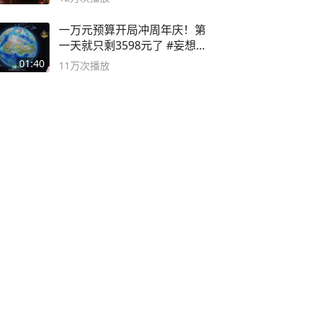
一万元预算开局冲周年庆！第
一天就只剩3598元了 #妄想山
海
01:40
11万
次播放