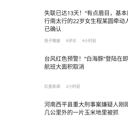
失联已达13天！“有点眉目，基
行南太行的22岁女生程某圆牵动
已确认
扬子晚报
6
评论
4小时前
台风红色预警！“白海豚”登陆在
航班大面积取消
红星新闻
2小时前
河南西平县重大刑事案嫌疑人刚
几公里外的一片玉米地里被抓