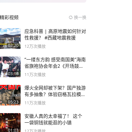
精彩视频
换一换
应急科普 | 高原地震如何针对
性救援？ #西藏地震救援
02:20
12万
次播放
“一缕东方韵 感受南国美”海南
省旗袍协会年会2《开场鼓》
二团
03:16
11万
次播放
爆火全网却被下架？国产独游
有多抽象？体验窃格瓦拉模拟
器！
05:23
11万
次播放
安徽人真的太幸福了！ 这个
一袋铜钱就能逛的小镇
01:03
12万
次播放