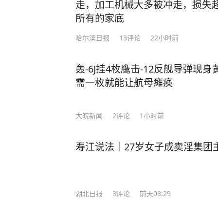
走，加工机械大多被冲走，损失超
所有的家底
哈尔滨日报
13
评论
22小时前
轰-6J挂4枚鹰击-12反舰导弹现
需一枚就能让航母瘫痪
大皖新闻
2
评论
1小时前
寿江说法｜27岁女子成卖淫集团
湖北日报
3
评论
前天08:29