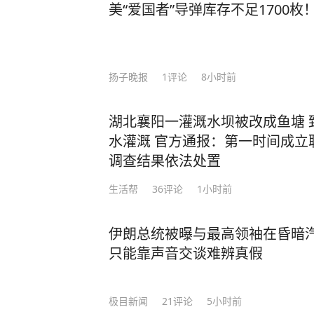
美“爱国者”导弹库存不足1700
扬子晚报
1
评论
8小时前
湖北襄阳一灌溉水坝被改成鱼塘 
水灌溉 官方通报：第一时间成立
调查结果依法处置
生活帮
36
评论
1小时前
伊朗总统被曝与最高领袖在昏暗
只能靠声音交谈难辨真假
极目新闻
21
评论
5小时前