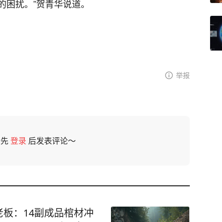
的困扰。”贺青华说道。
举报
请先
登录
后发表评论～
板：14副成品棺材冲