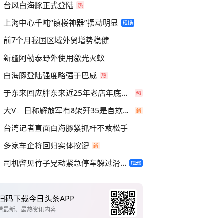
台风白海豚正式登陆
上海中心千吨“镇楼神器”摆动明显
前7个月我国区域外贸增势稳健
新疆阿勒泰野外使用激光灭蚊
白海豚登陆强度略强于巴威
于东来回应胖东来近25年老店年底关闭
大V：日称解放军有8架歼35是自欺欺人
台湾记者直面白海豚紧抓杆不敢松手
多家车企将回归实体按键
司机瞥见竹子晃动紧急停车躲过滑坡
扫码下载今日头条APP
看最新、最热资讯内容