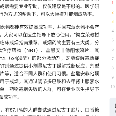
1
戒烟需要专业帮助，仅仅建议是不够的。医学研
2
行为方式的帮助下，可以大幅提升戒烟成功率。
3
烟药物都能有效提高成功率，并且戒烟药物不会产
4
，大家可以在医生指导下放心使用。”梁立荣教授
5
临床戒烟指南推荐，戒烟药物主要有三大类，分
治疗药物（NRT）、盐酸安非他酮缓释片。其
6
体（α4β2型）的部分激动剂，既能缓解戒断症
7
RT则通过提供小剂量尼古丁缓解戒断反应，剂型
8
片等，适合不同人群和使用习惯。盐酸安非他酮
9
用于戒烟，其通过调节多巴胺和去甲肾上腺素水
10
单一药物戒烟失败的人群，可在专业医生指导下
烟成功率。
，有87.1%的人群尝试通过尼古丁贴片、口香糖