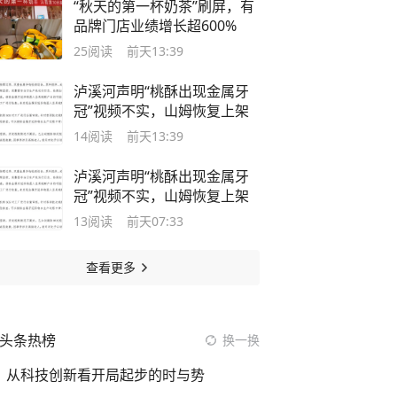
“秋天的第一杯奶茶”刷屏，有
品牌门店业绩增长超600%
25
阅读
前天13:39
泸溪河声明“桃酥出现金属牙
冠”视频不实，山姆恢复上架
14
阅读
前天13:39
泸溪河声明“桃酥出现金属牙
冠”视频不实，山姆恢复上架
13
阅读
前天07:33
查看更多
头条热榜
换一换
从科技创新看开局起步的时与势