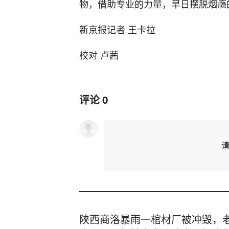
物，借助专业的力量，早日摆脱烟瘾
新京报记者 王卡拉
校对 卢茜
评论
0
陕西商洛暴雨一棺材厂被冲毁，老