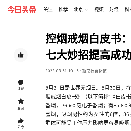
关注
推荐
北京
视频
财经
科
控烟戒烟白皮书
七大妙招提高成
1
2025-05-31 10:13
·
新京报食物链
5月31日是世界无烟日。5月30日，
评论
烟戒烟白皮书》（以下简称“《白皮书
香烟，26.9%吸电子香烟；有85.8
收藏
盒烟；吸烟男性约为女性的6倍，36岁
群体可能受工作压力影响更容易吸烟
分享