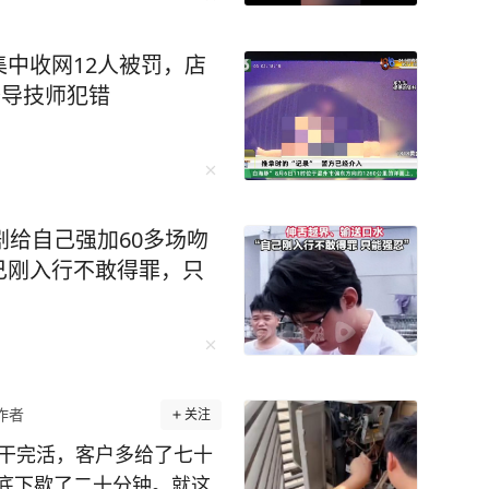
中收网12人被罚，店
诱导技师犯错
剧给自己强加60多场吻
己刚入行不敢得罪，只
作者
关注
温干完活，客户多给了七十
底下歇了二十分钟。就这