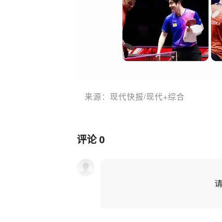
来源：现代快报/现代+综合
评论
0