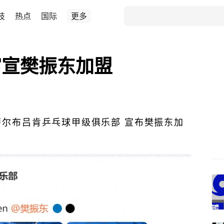
技
热点
国际
更多
官宣樊振东加盟
萨尔布吕肯乒乓球甲级俱乐部 宣布樊振东加