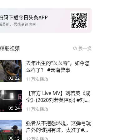
扫码下载今日头条APP
看最新、最热资讯内容
精彩视频
换一换
去年出生的“幺幺零”，如今怎
么样了？ #云南警事
02:22
11万
次播放
【官方 Live MV】刘若英《成
全》(2020刘若英陪你) #刘若
英 #成全
05:24
11万
次播放
强者从不抱怨环境，这弹弓玩
户外的谁拥有过，太准了#弹
弓#户外
00:15
12万
次播放