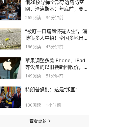
俄28枚导弹全部穿透乌防空
网，泽连斯基：年底前，要看
到反导防御系统“具体成果”
265
阅读
34分钟前
“被叮一口痛到怀疑人生”，淄
博很多人中招！全国多地出
现，医生紧急提醒→
166
阅读
43分钟前
苹果调整多款iPhone、iPad
等设备的以旧换新回收价，平
均涨幅6.6%，最高近30%
149
阅读
51分钟前
特朗普怒批：这是“叛国”
130
阅读
1小时前
查看更多