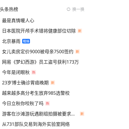
头条热榜
换一换
最是真情暖人心
日本医院开颅手术错将健康部位切除
北京暴雨
女儿卖房定价9000被母亲7500签约
网易《梦幻西游》员工盗号获利173万
今年是闭眼秋
23岁博士确诊胃癌晚期
越来越多高分考生放弃985选警校
今日立秋你咬秋了吗
游客在沙滩游玩遇剧组拍摄被要求离开
从731部队交易到海外实验室网络