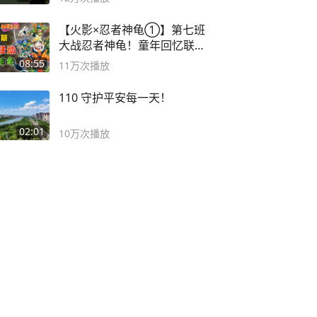
【火影×忍者神龟①】第七班
大战忍者神龟！童年回忆联动
论武？
08:55
11万
次播放
110 守护平安每一天！
02:01
10万
次播放