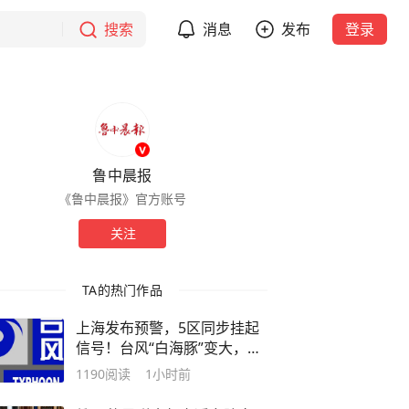
搜索
消息
发布
登录
鲁中晨报
《鲁中晨报》官方账号
关注
TA的热门作品
上海发布预警，5区同步挂起
信号！台风“白海豚”变大，申
城大风就在明天上午！直奔浙
1190
阅读
1小时前
闽沿海，又是周末“卡点报
到”，这台风是懂双休日的