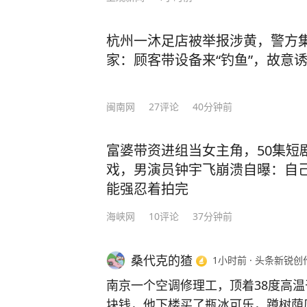
杭州一沐足店被举报涉黄，警方集
家：顾客带设备来“钓鱼”，故意
闽南网
27
评论
40分钟前
富婆带资进组当女主角，50集短
戏，男演员钟宇飞崩溃自曝：自
能强忍着拍完
海峡网
10
评论
37分钟前
桑代克的猹
1小时前
·
头条新锐创
南京一个空调修理工，顶着38度高
块钱，他下楼买了瓶冰可乐，蹲树荫