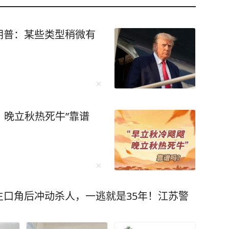
朗普：某些类型稍微有
，晚立秋热死牛”靠谱
口角后冲动杀人，一逃就是35年！江苏警