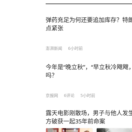
弹药充足为何还要追加库存？特
点紧张
澎湃新闻
6小时前
今年是“晚立秋”，“早立秋冷飕飕
吗？
京报网
6
评论
5小时前
露天电影刚散场，男子与他人发生
方破获一起35年前命案