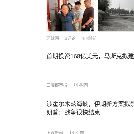
环球网
3
评论
4小时前
首期投资168亿美元，马斯克拟
三湘都市报
1小时前
涉霍尔木兹海峡，伊朗新方案拟
朗普：战争很快结束
上观新闻
1小时前