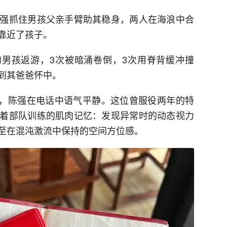
强抓住男孩父亲手臂助其稳身，两人在海浪中合
靠近了孩子。
的男孩返游，3次被暗涌卷倒，3次用脊背缓冲撞
到其爸爸怀中。
下午，陈强在电话中语气平静。这位曾服役两年的特
着部队训练的肌肉记忆：发现异常时的动态视力
至在混沌激流中保持的空间方位感。