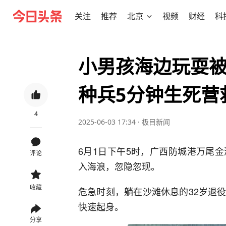
关注
推荐
北京
视频
财经
科
小男孩海边玩耍
种兵5分钟生死营
4
2025-06-03 17:34
·
极目新闻
6月1日下午5时，广西防城港万尾
评论
入海浪，忽隐忽现。
收藏
危急时刻，躺在沙滩休息的32岁退
快速起身。
分享