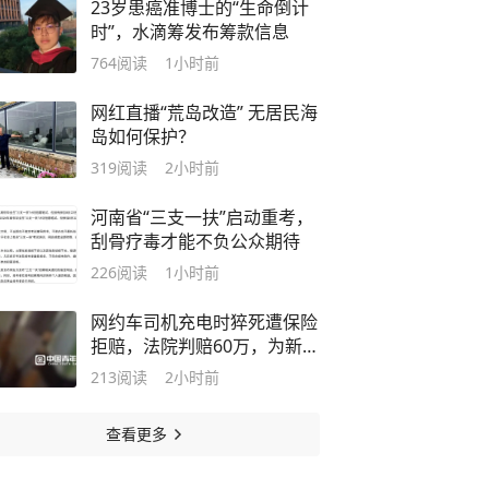
23岁患癌准博士的“生命倒计
时”，水滴筹发布筹款信息
764
阅读
1小时前
网红直播“荒岛改造” 无居民海
岛如何保护？
319
阅读
2小时前
河南省“三支一扶”启动重考，
刮骨疗毒才能不负公众期待
226
阅读
1小时前
网约车司机充电时猝死遭保险
拒赔，法院判赔60万，为新业
态劳动者权益兜底
213
阅读
2小时前
查看更多