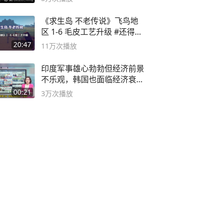
《求生岛 不老传说》飞鸟地
区 1-6 毛皮工艺升级 #还得是
主机大作
20:47
11万
次播放
印度军事雄心勃勃但经济前景
不乐观，韩国也面临经济衰退
风险
00:21
3万
次播放