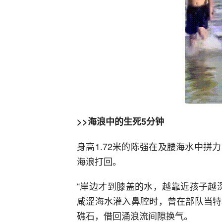
>>海浪中的生死5分钟
身高1.72米的陈强在及腰海水中
海浪打回。
“岸边才到膝盖的水，越靠近孩子越
咸涩海水灌入鼻腔时，曾在部队当特
礁石，借回涌浪流间隙换气。