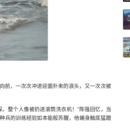
拼力向前，一次次冲进迎面扑来的浪头，又一次次被
深。整个人像被扔进滚筒洗衣机！”陈强回忆，当
种兵的训练经验如本能般苏醒，他蜷身触底猛蹬