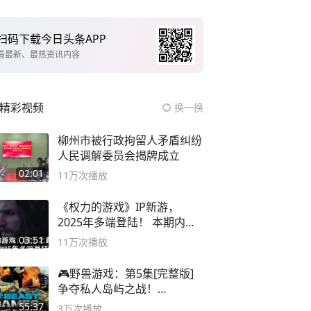
扫码下载今日头条APP
看最新、最热资讯内容
精彩视频
换一换
柳州市被行政拘留人矛盾纠纷
人民调解委员会揭牌成立
02:01
11万
次播放
《权力的游戏》IP新游，
2025年多端登陆！ 本期内容
概要
03:51
11万
次播放
🎮野兽游戏：第5集[完整版]
争夺私人岛屿之战！
#MrBeastChina
55:37
3万
次播放