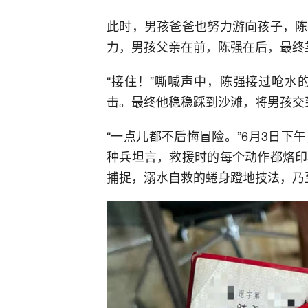
此时，男孩爸爸也努力游向孩子，陈
力，男孩父亲在前，陈强在后，最终
“接住！”嘶喊声中，陈强接过呛水
击。最终他稳稳踩到沙滩，将男孩交
“一点儿都不后悔冒险。”6月3日
种兵坦言，救援时的每个动作都烙印
捕捉，溺水自救的蜷身蹬地技法，乃