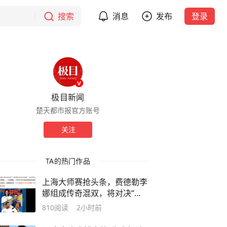
搜索
消息
发布
登录
极目新闻
楚天都市报官方账号
关注
TA的热门作品
上海大师赛抢头条，费德勒李
娜组成传奇混双，将对决“前
世界第一”兄妹
810
阅读
2小时前