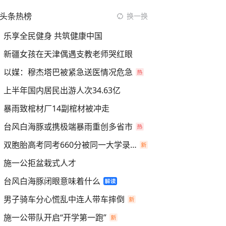
头条热榜
换一换
乐享全民健身 共筑健康中国
新疆女孩在天津偶遇支教老师哭红眼
以媒：穆杰塔巴被紧急送医情况危急
上半年国内居民出游人次34.63亿
暴雨致棺材厂14副棺材被冲走
台风白海豚或携极端暴雨重创多省市
双胞胎高考同考660分被同一大学录取
施一公拒盆栽式人才
台风白海豚闭眼意味着什么
男子骑车分心慌乱中连人带车摔倒
施一公带队开启“开学第一跑”