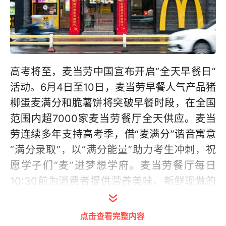
高考将至，麦当劳中国宣布开启“全天早餐日”
活动。6月4日至10日，麦当劳早餐人气产品猪
柳蛋麦满分和脆薯饼将突破早餐时段，在全国
范围内超7000家麦当劳餐厅全天供应。麦当
劳连续多年支持高考季，借“麦满分”谐音寓意
“满分录取”，以“满分能量”助力考生冲刺，祝
愿学子们“麦”进梦想学府。麦当劳餐厅每日
10:30前为消费者提供营养美味、新鲜现做的
优质早餐。“麦满分”系列是麦当劳早餐时段独
有的当家产品，明星单品猪柳蛋麦满分采用全
点击查看完整内容