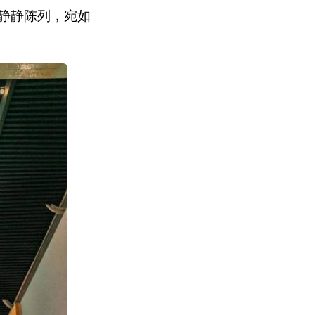
静静陈列，宛如