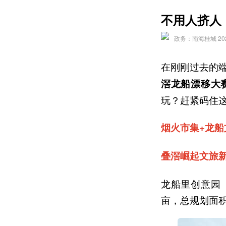
不用人挤人
政务：南海桂城 2025-
在刚刚过去的
滘龙船漂移大
玩？赶紧码住
烟火市集+龙船
叠滘崛起文旅
龙船里创意园
亩，总规划面积