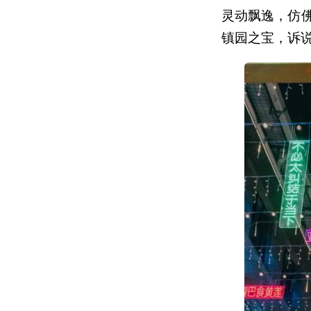
灵动飘逸，仿
镇园之宝，诉