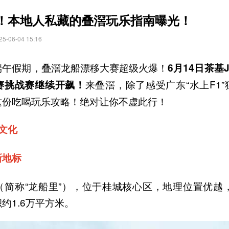
！本地人私藏的叠滘玩乐指南曝光！
06-04 15:16
端午假期，叠滘龙船漂移大赛超级火爆！
6月14日茶基
来叠滘，除了感受广东“水上F1
赛挑战赛继续开飙！
这份吃喝玩乐攻略！绝对让你不虚此行！
文化
新地标
（简称“龙船里”），位于桂城核心区，地理位置优越，
约1.6万平方米。