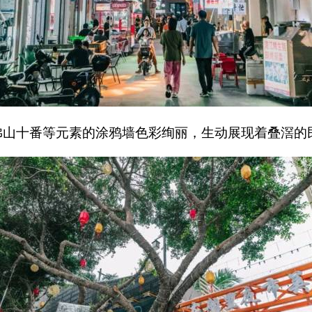
佛山十番等元素的涂鸦墙色彩绚丽，生动展现着叠滘的