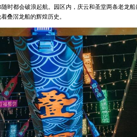
佛随时都会破浪起航。园区内，庆云和圣堂两条老龙船
说着叠滘龙船的辉煌历史。