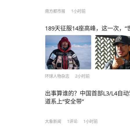
南方都市报
1小时前
189天征服14座高峰，这一次，
环球人物杂志
2小时前
出事算谁的？中国首部L3/L4自
道系上“安全带”
大象新闻
1
评论
1小时前