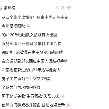
头条热榜
换一换
从四个维度读懂今年以来中国元首外交
今年是闭眼秋
9岁120斤啦啦队女孩跳舞火出圈
服务实体经济 财政金融打出组合拳
985博士后被曝在妻子孕期出轨后续
泰交通部副部长回应中国人遭歧视手势
命案逃犯躲进深山21年活得像野人
狗子坐在酒馆台上突然“跟唱”
全球为何再次囤积粮食
男子赴曼谷收“生意回款”失联58天
台风白海豚或吞并鲸鱼 登陆地点更新