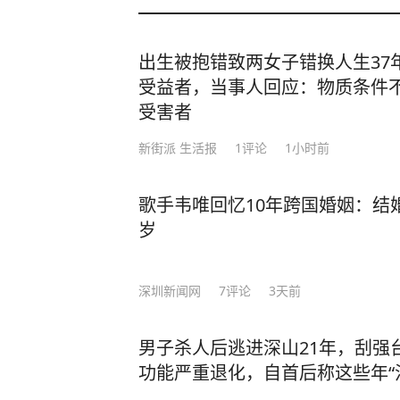
出生被抱错致两女子错换人生37
受益者，当事人回应：物质条件
受害者
新街派 生活报
1
评论
1小时前
歌手韦唯回忆10年跨国婚姻：结
岁
深圳新闻网
7
评论
3天前
男子杀人后逃进深山21年，刮强
功能严重退化，自首后称这些年“