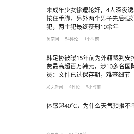
未成年少女惨遭轮奸，4人深夜
按住手脚，另外两个男子先后强
犯，两主犯最终获刑10余年
闽南网
54
评论
1小时前
韩足协被曝15年前为外籍裁判安
费最高超百万韩元，涉10多名国
员：文件已过保存期，难查细节
龙头新闻
4
评论
3小时前
体感超40℃，为什么天气预报不