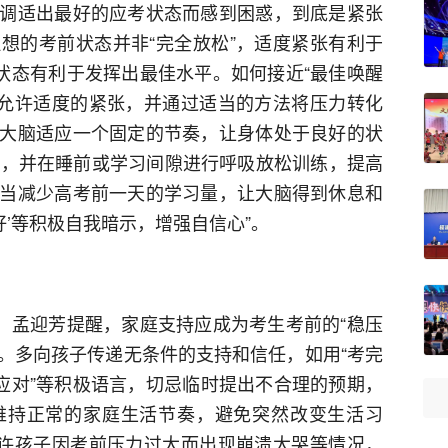
调适出最好的应考状态而感到困惑，到底是紧张
想的考前状态并非“完全放松”，适度紧张有利于
奋状态有利于发挥出最佳水平。如何接近“最佳唤醒
要允许适度的紧张，并通过适当的方法将压力转化
大脑适应一个固定的节奏，让身体处于良好的状
间，并在睡前或学习间隙进行呼吸放松训练，提高
当减少高考前一天的学习量，让大脑得到休息和
好’等积极自我暗示，增强自信心”。
”。孟迎芳提醒，家庭支持应成为考生考前的“稳压
心。多向孩子传递无条件的支持和信任，如用“考完
起应对”等积极语言，切忌临时提出不合理的预期，
维持正常的家庭生活节奏，避免突然改变生活习
允许孩子因考前压力过大而出现崩溃大哭等情况，