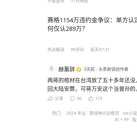
齐鲁壹点
31分钟前
赛格1154万违约金争议：单方认
何仅认289万？
热点解读
99
评论
前天07:31
赫薰辞
3天前
·
头条新锐创作者
两蒋的棺材在台湾放了五十多年还没
回大陆安葬，可蒋万安这个当曾孙的
盘棋，远不止孝道两个字能说清。 
分享
56
175
不敢动，这个“不敢”，怕的不是翻历
热门：
2024 年必
郭炜林の训练饮
ios小说
政治算盘。 他当上台北市长之后，
AI + PP
兔
岛内公开场合几乎不主动提两蒋，
理由是：两蒋既是国民党的历史遗产