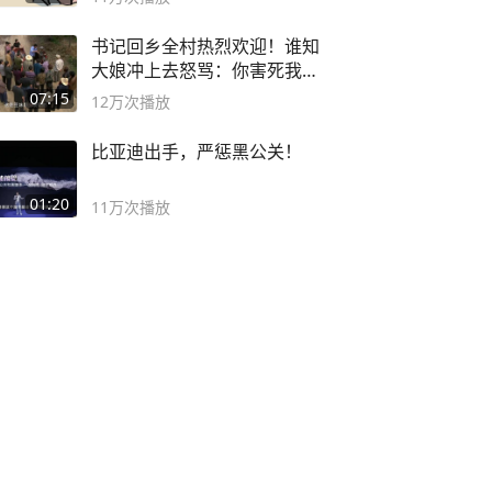
书记回乡全村热烈欢迎！谁知
大娘冲上去怒骂：你害死我儿
子
07:15
12万
次播放
比亚迪出手，严惩黑公关！
01:20
11万
次播放