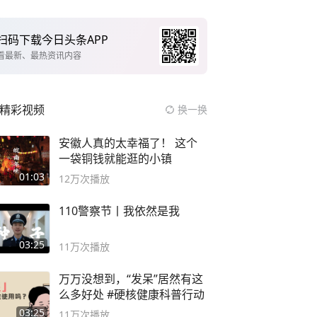
扫码下载今日头条APP
看最新、最热资讯内容
精彩视频
换一换
安徽人真的太幸福了！ 这个
一袋铜钱就能逛的小镇
01:03
12万
次播放
110警察节丨我依然是我
03:25
11万
次播放
万万没想到，“发呆”居然有这
么多好处 #硬核健康科普行动
03:25
11万
次播放