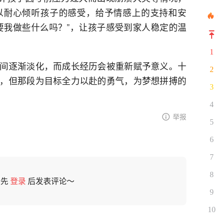
以耐心倾听孩子的感受，给予情感上的支持和安
要我做些什么吗？”，让孩子感受到家人稳定的温
1
间逐渐淡化，而成长经历会被重新赋予意义。十
2
，但那段为目标全力以赴的勇气，为梦想拼搏的
3
4
举报
5
6
7
8
请先
登录
后发表评论～
9
10