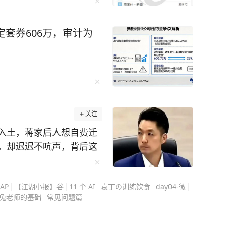
定套券606万，审计为
关注
入土，蒋家后人想自费迁
，却迟迟不吭声，背后这
蒋万安不是不想动，是真
史旧账，而是搅动今天的
AP
【江湖小报】谷
11 个 AI
袁丁の训练饮食
day04-微
走的每一步都很小心，在
兔老师的基础
常见问题篇
迁葬的事更是能绕就绕。
，也是民进党每逢选举就