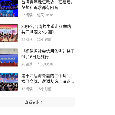
台湾青年走进政协：在福建，
梦想和诉求都有回音
26
阅读
前天14:38
80多名台湾师生重走科举路
共同溯源文化根脉
22
阅读
22小时前
《福建省社会信用条例》将于
9月16日起施行
20
阅读
昨天03:38
第十四届海青荟的三个瞬间：
探寻文脉、邂逅友谊、追逐梦
想
13
阅读
15小时前
查看更多