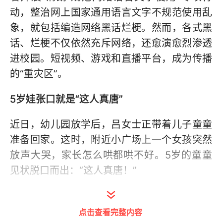
动，整治网上国家通用语言文字不规范使用乱
象，就包括编造网络黑话烂梗。然而，各式黑
话、烂梗不仅依然充斥网络，还愈演愈烈渗透
进校园。短视频、游戏和直播平台，成为传播
的“重灾区”。
5岁娃张口就是“这人真唐”
近日，幼儿园放学后，吕女士正带着儿子童童
准备回家。这时，附近小广场上一个女孩突然
放声大哭，家长怎么哄都哄不好。5岁的童童
见状脱口而出：“这人真唐！”
在场家长纷纷投来诧异的目光，吕女士也再三
追问儿子这句话的意思，孩子只是懵懂地说：
点击查看完整内容