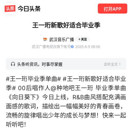
打开APP
王一珩新歌好适合毕业季
武汉音乐广播
关注
武汉广播电视台旗下账号
  2025-6-5 08:06
头条听资讯，时事尽掌握
去听全文
#王一珩毕业季单曲# #王一珩新歌好适合毕业
季# 00后唱作人@种地吧王一珩 毕业季单曲
《向日葵下》今日上线，R&B曲风搭配充满画
面感的歌词，描绘出一幅幅美好的青春画卷，
流畅的旋律唱出少年的成长与梦想！快来一起
听听吧！