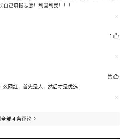
长自己填报志愿！利国利民！！！
1
赞
l什么网红，首先是人，然后才是优选！
看全部
4
条评论