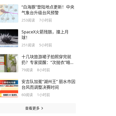
“白海豚”登陆地点更新！中央
气象台升级台风预警
253
阅读
7小时前
SpaceX火箭残骸，撞上月
球！
251
阅读
5小时前
十几块旅游裙子拍照穿完就
扔？专家提醒：“次抛衣”暗藏
风险
79
阅读
8小时前
安吉队加冕“湖州王” 丽水市因
台风而调整决赛时间
60
阅读
1小时前
查看更多