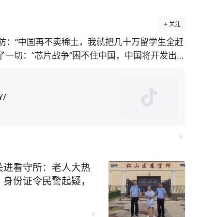
关注
防：“中国再不卖稀土，我就把几十万留学生全赶
透了一切：“芯片战争”困不住中国，中国将开发出自
施，美国在
土矿山却面临技术瓶颈。对此，美国为了给对华
国留学生为筹码，施压中
Y/
中方不妥协，美国可能驱逐“数万名在美中国留学
却不知此方法会
“绝对是这样。禁令迫使中国人在芯片制造等各个
关进看守所：老人大热
出口管制便让F-35战机生产线告急。而“一带一
、身份证令民警起疑，
球经济动荡中稳如磐石。 还有无人机碾
，珠海航展上展示的无人机航母、机器狗作战群，