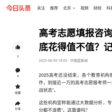
关注
推荐
北京
视频
财经
科
高考志愿填报咨
底花得值不值？
3
2025-06-09 18:05
·
中国蓝新闻
2025高考还没结束，各个教育机
4
件，到接近一万的高考志愿报考师一
战状态”。
收藏
这些机构宣称能通过大数据分析，专
分都不浪费”。这靠谱吗？
分享