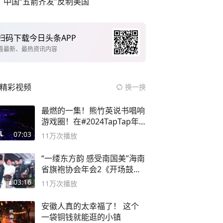
中国“五箭齐发”反制美国
扫码下载今日头条APP
看最新、最热资讯内容
精彩视频
换一换
最燃的一集！熊竹英说书唱响
游戏圈！在#2024TapTap年
度游戏大赏
07:03
11万
次播放
“一缕东方韵 感受南国美”海南
省旗袍协会年会2《开场鼓》
二团
03:16
11万
次播放
安徽人真的太幸福了！ 这个
一袋铜钱就能逛的小镇