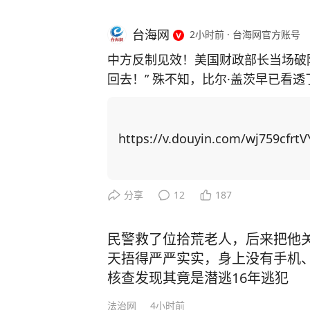
台海网
2小时前
·
台海网官方账号
中方反制见效！美国财政部长当场破
回去！” 殊不知，比尔·盖茨早已看
主芯片，并通过规模制造优势赶超上来！ 中国近期对稀土出口实施反制措
稀土供应链上高度依赖中国，重启本
博弈找筹码，居然把矛头指向了中国留学生身上！ 美国以中
https://v.douyin.com/wj759cfrtV
国撤销稀土出口管制新规。他声称若
生”，并威胁在金融、软件等领域升级行动。 美国想威胁中国让步，
更加激发中国的爆发力！ 举例，CNN主持人曾询问科技禁令是否 “以一种奇怪的方式
分享
12
187
产生了相反的效果”，盖茨回应称：
方面全速前进。” 面对美国芯片封锁，中国3年实现半导体设备国产化率从12%跃至3
民警救了位拾荒老人，后来把他
5%；稀土加工产能占全球90%，一纸
天捂得严严实实，身上没有手机
路”合作、RCEP贸易圈扩容，更让中国在全
核查发现其竟是潜逃16年逃犯
压：中国无人机成本只有美国的1%
法治网
4小时前