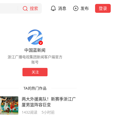
搜索
消息
发布
登录
中国蓝新闻
浙江广播电视集团新闻客户端官方
账号
关注
TA的热门作品
两大外援离队！新赛季浙江广
厦男篮阵容巨变
1432
阅读
5小时前