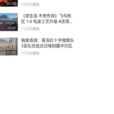
01:03
12万
次播放
《求生岛 不老传说》飞鸟地
区 1-6 毛皮工艺升级 #还得是
主机大作
20:47
11万
次播放
独家连线：青岛红十字搜救队
3名队员抵达日喀则震中灾区
01:02
11万
次播放