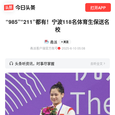
打开APP
“985”“211”都有！宁波118名体育生保送名
校
甬派
关注
甬派客户端官方账号
  2025-6-10 05:08
头条听资讯，时事尽掌握
去听全文