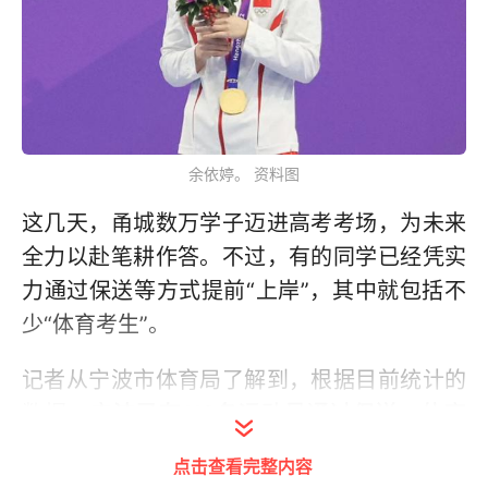
余依婷。 资料图
这几天，甬城数万学子迈进高考考场，为未来
全力以赴笔耕作答。不过，有的同学已经凭实
力通过保送等方式提前“上岸”，其中就包括不
少“体育考生”。
记者从宁波市体育局了解到，根据目前统计的
数据，
宁波已有118名运动员通过保送、体育
单招方式被录取
，即将步入自己心仪的高校。
点击查看完整内容