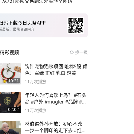
从731部队交易到海外实验室网络
扫码下载今日头条APP
看最新、最热资讯内容
精彩视频
换一换
钩针宠物猫咪项圈 唯棉5股 颜
色：军绿 正红 乳白 鸡黄
10:21
11万
次播放
年轻人为何喜欢上岛？ #石头
岛 #户外 #mugler #品牌 #足
球流氓
02:02
11万
次播放
林伯渠外孙齐放：初心不改
一步一个脚印的走下去 #红船