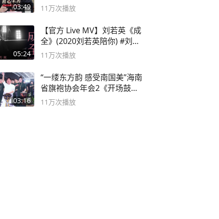
论坛
03:49
11万
次播放
【官方 Live MV】刘若英《成
全》(2020刘若英陪你) #刘若
英 #成全
05:24
11万
次播放
“一缕东方韵 感受南国美”海南
省旗袍协会年会2《开场鼓》
二团
03:16
11万
次播放