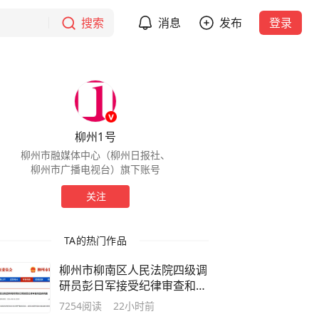
搜索
消息
发布
登录
柳州1号
柳州市融媒体中心（柳州日报社、
柳州市广播电视台）旗下账号
关注
TA的热门作品
柳州市柳南区人民法院四级调
研员彭日军接受纪律审查和监
察调查
7254
阅读
22小时前