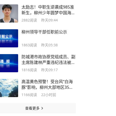
太励志！中职生逆袭成985准
新生，柳州少年圆梦中国海洋
大学
2882
阅读
昨天09:44
柳州领导干部任职前公示
1863
阅读
昨天05:38
防城港市政协原党组成员、副
主席陈建林严重违纪违法被开
除党籍和公职
1816
阅读
昨天09:17
高温黄色预警！受台风“白海
豚”影响，柳州大部地区35℃
+！注意避暑！
1166
阅读
22小时前
查看更多