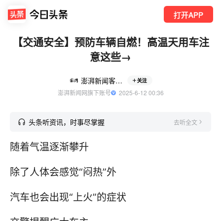
打开APP
【交通安全】预防车辆自燃！高温天用车注
意这些→
澎湃新闻客户端
关注
澎湃新闻网旗下账号
  2025-6-12 00:36
头条听资讯，时事尽掌握
去听全文
随着气温逐渐攀升
除了人体会感觉“闷热”外
汽车也会出现“上火”的症状