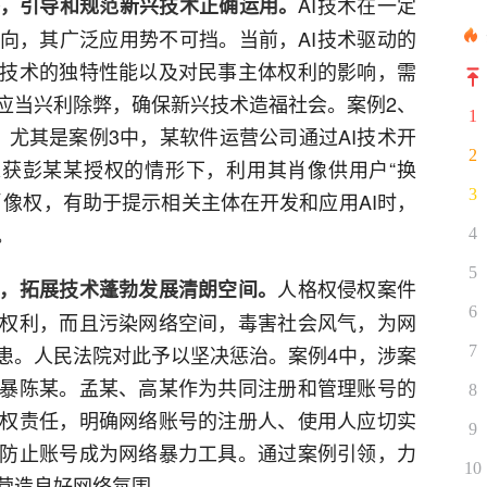
AI技术在一定
，引导和规范新兴技术正确运用。
向，其广泛应用势不可挡。当前，AI技术驱动的
技术的独特性能以及对民事主体权利的影响，需
应当兴利除弊，确保新兴技术造福社会。案例2、
1
。尤其是案例3中，某软件运营公司通过AI技术开
2
未获彭某某授权的情形下，利用其肖像供用户“换
3
肖像权，有助于提示相关主体在开发和应用AI时，
。
4
5
人格权侵权案件
，拓展技术蓬勃发展清朗空间。
6
权利，而且污染网络空间，毒害社会风气，为网
患。人民法院对此予以坚决惩治。案例4中，涉案
7
暴陈某。孟某、高某作为共同注册和管理账号的
8
权责任，明确网络账号的注册人、使用人应切实
9
防止账号成为网络暴力工具。通过案例引领，力
10
营造良好网络氛围。