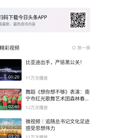
扫码下载今日头条APP
看最新、最热资讯内容
精彩视频
换一换
比亚迪出手，严惩黑公关！
01:20
11万
次播放
舞蹈《想你想不够》表演：南
宁市红光歌舞艺术团森林春红
舞蹈队。
02:40
12万
次播放
微视频｜追随总书记文化足迹
感受思想伟力
03:20
11万
次播放