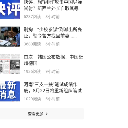
快评：想“组团”攻击中国导弹
试射？新西兰外长自取其辱
6287
阅读
8小时前
刑拘！“少校参谋”到派出所亮
证，勒令警方找回前妻……
3680
阅读
6小时前
首次！韩国公布数据：中国赶
超德国
1936
阅读
9小时前
河南“三支一扶”笔试成绩作
废，8月22日将重新组织笔试
1029
阅读
6小时前
查看更多