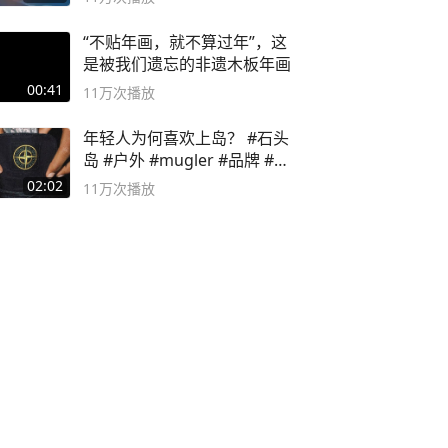
“不贴年画，就不算过年”，这
是被我们遗忘的非遗木板年画
00:41
11万
次播放
年轻人为何喜欢上岛？ #石头
岛 #户外 #mugler #品牌 #足
球流氓
02:02
11万
次播放