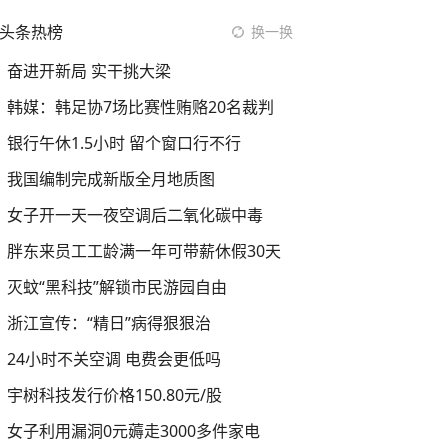
头条热榜
换一换
奋进开新局 实干挑大梁
韩媒：韩足协7场比赛性贿赂20名裁判
银行午休1.5小时 留个窗口行不行
我国编制完成新版全月地质图
女子开一天一夜空调后二氧化碳中毒
胖东来员工工龄满一年可带薪休假30天
灭蚊“黑科技”解锁市民游园自由
浙江宣传：“精日”病得狠狠治
24小时不关空调 电费会更低吗
宇树科技发行价格150.80元/股
女子利用漏洞0元薅走3000多件家电