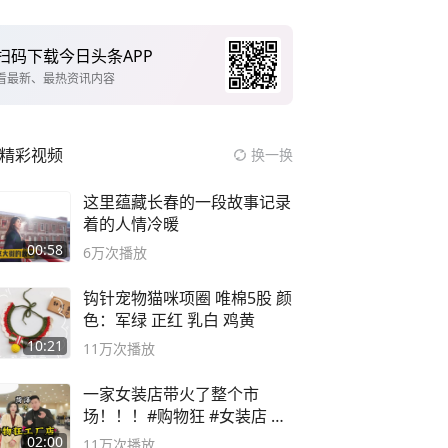
扫码下载今日头条APP
看最新、最热资讯内容
精彩视频
换一换
这里蕴藏长春的一段故事记录
着的人情冷暖
00:58
6万
次播放
钩针宠物猫咪项圈 唯棉5股 颜
色：军绿 正红 乳白 鸡黄
10:21
11万
次播放
一家女装店带火了整个市
场！！！#购物狂 #女装店 #
高品质女装
02:00
11万
次播放