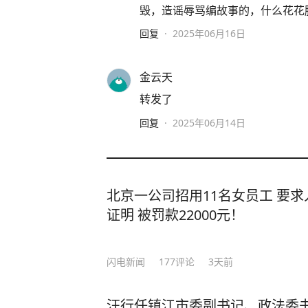
毁，造谣辱骂编故事的，什么花花
回复
·
2025年06月16日
金云天
转发了
回复
·
2025年06月14日
北京一公司招用11名女员工 要
证明 被罚款22000元！
闪电新闻
177
评论
3天前
汪行任镇江市委副书记、政法委