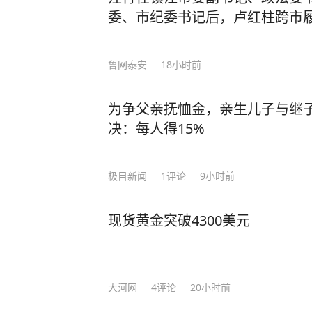
委、市纪委书记后，卢红柱跨市
鲁网泰安
18小时前
为争父亲抚恤金，亲生儿子与继
决：每人得15%
极目新闻
1
评论
9小时前
现货黄金突破4300美元
大河网
4
评论
20小时前