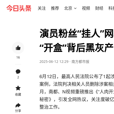
关注
推荐
北京
视频
财经
科
演员粉丝“挂人”
“开盒”背后黑灰产
16
2025-06-12 12:29
·
南方都市报
6月12日，最高人民法院公布了1起
2
案例，法院判决相关人员删除涉案相
月，南都、N视频重磅推出《“人肉
收藏
秘密》，引发全网热议，关注度破亿
整治工作。
分享