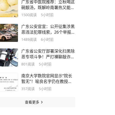
广东省中医院推荐：立秋喝这
碗靓汤，既解岭南暑热又能防
秋燥
1500
阅读
5小时前
广东公安官宣：公开征集涉黑
恶违法犯罪线索，26个举报电
话公布
1489
阅读
6小时前
广东省公安厅部署深化扫黑除
恶专项斗争！严打裸聊敲诈等
犯罪
801
阅读
5小时前
南京大学数院官网显示“院长
暂无”！喻良名字仍在教授名
单中
357
阅读
5小时前
查看更多