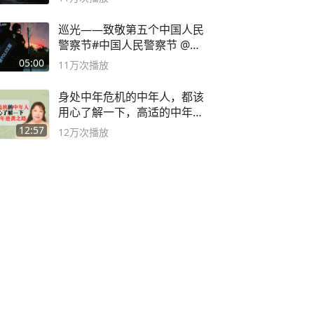
巡光——致敬第五个中国人民
警察节#中国人民警察节 @抖
音小助手
05:00
11万
次播放
身处中年危机的中年人，都该
用心了解一下，高适的中年逆
袭之路
12:57
12万
次播放