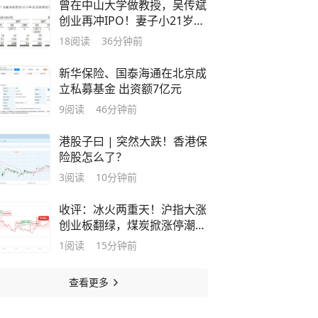
曾在中山大学做教授，吴传斌
创业再冲IPO！妻子小21岁任
董事，也是中大学子；两位
18
阅读
36分钟前
“95后”外甥女任执董
新华保险、国泰海通在北京成
立私募基金 出资额7亿元
9
阅读
46分钟前
港股子曰 | 突然大跌！香港保
险股怎么了？
3
阅读
10分钟前
收评：冰火两重天！沪指大涨
创业板翻绿，煤炭掀涨停潮电
力重挫
1
阅读
15分钟前
查看更多