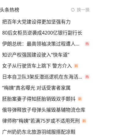
头条热榜
换一换
把百年大党建设得更加坚强有力
80后女柜员逆袭成4200亿银行副行长
伊朗总统：最高领袖决策过程遭人利用
知识产权强国建设驶入“快车道”
女子从行驶货车上跳下 警方介入
日本自卫队3架反潜巡逻机在东海活动
“梅姨”真名曝光 对话受害者家属
胚胎案妻子得知胚胎销毁双手颤抖
俄导弹释放子母弹头摧毁基辅物流仓库
律师称“梅姨”若满75岁或不适用死刑
广州奶奶东北旅游羽绒服搭配凉鞋