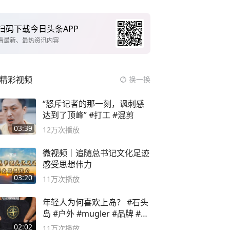
扫码下载今日头条APP
看最新、最热资讯内容
精彩视频
换一换
“怒斥记者的那一刻，讽刺感
达到了顶峰” #打工 #混剪
03:39
12万
次播放
微视频｜追随总书记文化足迹
感受思想伟力
03:20
11万
次播放
年轻人为何喜欢上岛？ #石头
岛 #户外 #mugler #品牌 #足
球流氓
02:02
11万
次播放