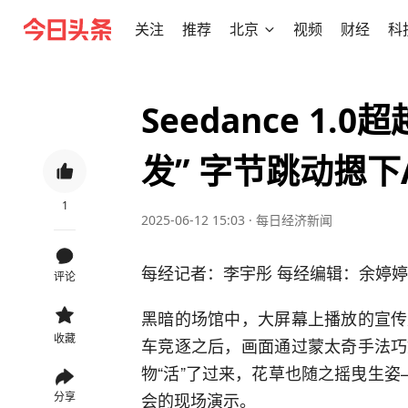
关注
推荐
北京
视频
财经
科
Seedance 1.
发” 字节跳动摁下
1
2025-06-12 15:03
·
每日经济新闻
每经记者：李宇彤 每经编辑：余婷婷
评论
黑暗的场馆中，大屏幕上播放的宣传
收藏
车竞逐之后，画面通过蒙太奇手法巧
物“活”了过来，花草也随之摇曳生姿
会的现场演示。
分享