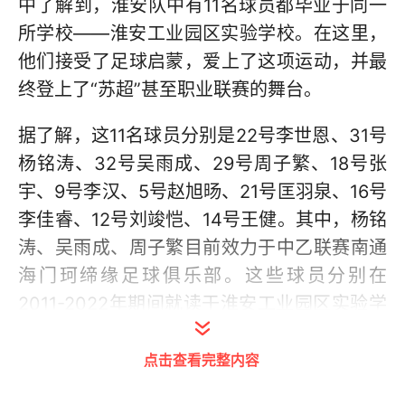
中了解到，淮安队中有11名球员都毕业于同一
所学校——淮安工业园区实验学校。在这里，
他们接受了足球启蒙，爱上了这项运动，并最
终登上了“苏超”甚至职业联赛的舞台。
据了解，这11名球员分别是22号李世恩、31号
杨铭涛、32号吴雨成、29号周子繁、18号张
宇、9号李汉、5号赵旭旸、21号匡羽泉、16号
李佳睿、12号刘竣恺、14号王健。其中，杨铭
涛、吴雨成、周子繁目前效力于中乙联赛南通
海门珂缔缘足球俱乐部。这些球员分别在
2011-2022年期间就读于淮安工业园区实验学
校。淮安工业园区实验学校校长张勇表示，这
点击查看完整内容
些球员均来自该校0506（年龄段）足球队，
如今看到学生们征战“苏超”，为学校、为淮安