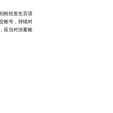
别粉丝发生言语
交账号，持续对
，应当对涉案账
公开赔礼道歉，
，各平台要以零
”该如何维权呢？