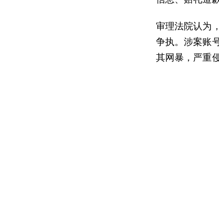
审理法院认为
争执。涉案账
其网暴，严重
号的行为承担
并赔偿陈某损
中央网信办近
容忍态度坚决打
1
“开盒”的个人信
从何而来？