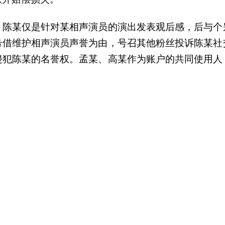
，陈某仅是针对某相声演员的演出发表观后感，后与个
号借维护相声演员声誉为由，号召其他粉丝投诉陈某社
侵犯陈某的名誉权。孟某、高某作为账户的共同使用人
相应责任。最终判决：孟某、高某删除涉案相关信息、
失。
日印发通知，要求各地进一步强化“开盒挂人”问题整治
击“开盒”乱象。“开盒”事件为何屡禁不止？遭遇“开盒
息