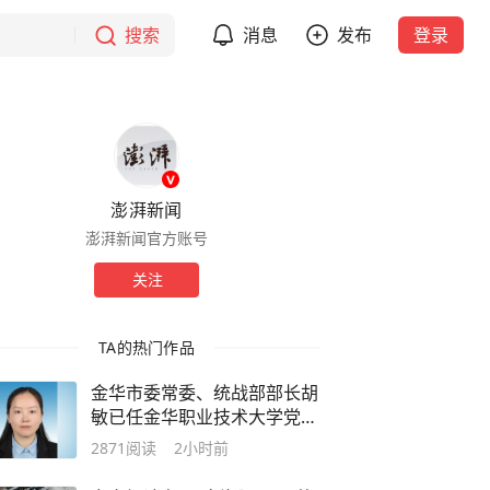
搜索
消息
发布
登录
澎湃新闻
澎湃新闻官方账号
关注
TA的热门作品
金华市委常委、统战部部长胡
敏已任金华职业技术大学党委
书记
2871
阅读
2小时前