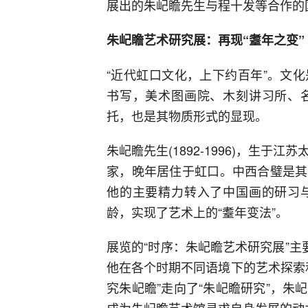
展出的朱屺瞻先生与程十发等合作的
朱屺瞻艺术研究展：再现“耋年之变”
“近代虹口文化，上下约百年”。文
书写，美术图画院、木刻讲习所、
托，也是其物质形式的显现。
朱屺瞻先生(1892-1996)，生于
家，晚年居住于虹口。中西合璧是其
他的主要精力转入了中国画的研习
龄，实现了艺术上的“耋年变法”。
展览的“时序：朱屺瞻艺术研究展”主
他在各个时期不同语境下的艺术探索
究朱屺瞻”走向了“朱屺瞻研究”，
成为朱屺瞻艺术馆寻求自身发展的动