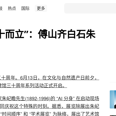
技
热点
国际
更多
十而立”：傅山齐白石朱
三十周年。6月13日，在文化与自然遗产日前夕，
馆建馆三十周年系列活动正式开启。
先生(1892-1996)的 “AI 分身” 在启动现场
同庆祝这个特殊的时刻。据悉，
展览除展出朱屺
时间顺序” 和 “学术展览” 为脉络，展出了艺术馆