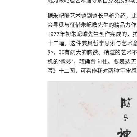
据朱屺瞻艺术馆副馆长马艳介绍，此
会寻觅与征借朱屺瞻先生的精品力作
1977年初朱屺瞻先生创作完成的，
十二幅。这件兼具哲学思索与艺术意
外，非有阔大的胸襟、精湛的艺术不
机的‘微妙’，我确曾向往。要表达
写》十二图，可看作我对两种‘宇宙感’