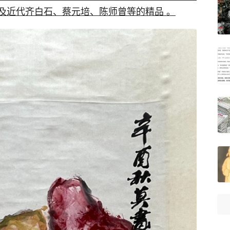
近代齐白石、蔡元培、陈师曾等的精品 。​