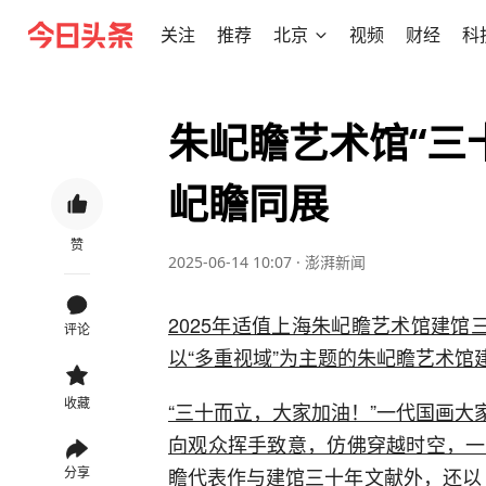
关注
推荐
北京
视频
财经
科
朱屺瞻艺术馆“三
屺瞻同展
赞
2025-06-14 10:07
·
澎湃新闻
2025年适值上海朱屺瞻艺术馆建馆
评论
以“多重视域”为主题的朱屺瞻艺术
收藏
“三十而立，大家加油！”一代国画大家朱屺瞻
向观众挥手致意，仿佛穿越时空，一
瞻代表作与建馆三十年文献外，还以 “
分享