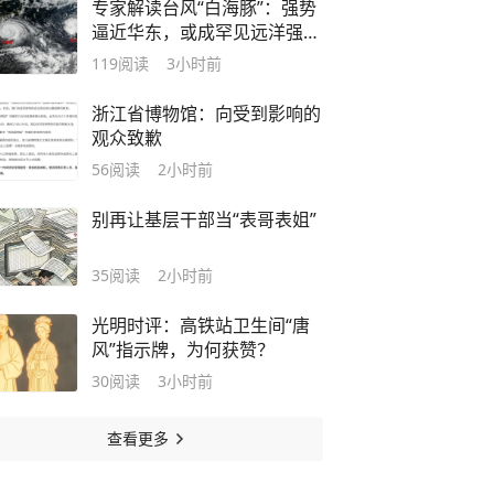
专家解读台风“白海豚”：强势
逼近华东，或成罕见远洋强台
风登陆我国
119
阅读
3小时前
浙江省博物馆：向受到影响的
观众致歉
56
阅读
2小时前
别再让基层干部当“表哥表姐”
35
阅读
2小时前
光明时评：高铁站卫生间“唐
风”指示牌，为何获赞？
30
阅读
3小时前
查看更多