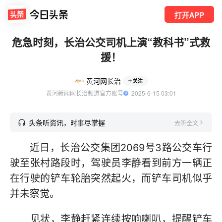
打开APP
危急时刻，长治公交司机上演“教科书”式救
援！
黄河网长治
关注
黄河新闻网长治频道官方账号
  2025-6-15 03:01
头条听资讯，时事尽掌握
去听全文
近日，长治公交集团2069号3路公交车行
驶至张村路段时，驾驶员李静看到前方一辆正
在行驶的铲车轮胎突然起火，而铲车司机似乎
并未察觉。
见状，李静赶紧连续按响喇叭，提醒铲车