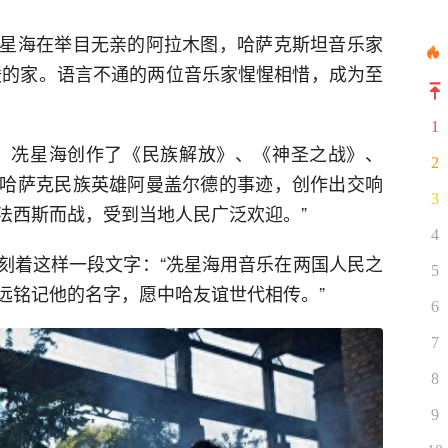
星海在举目无亲的阿拉木图，哈萨克斯坦音乐家
暖的家。语言不通的两位音乐家惺惺相惜，成为至
1
，冼星海创作了《民族解放》、《神圣之战》、
2
哈萨克民族英雄阿曼盖尔德的事迹，创作出交响
3
法西斯而战，受到当地人民广泛欢迎。”
4
刻着这样一段文字：“冼星海用音乐在两国人民之
5
远铭记他的名字，愿中哈友谊世代相传。”
6
7
8
9