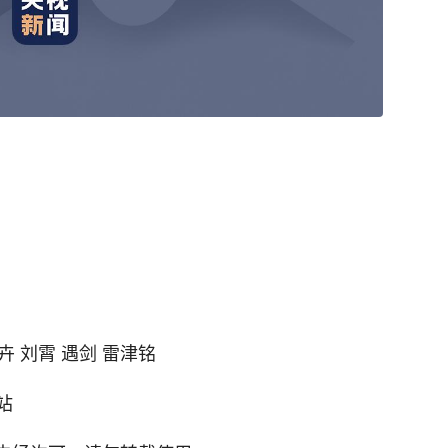
卉 刘霄 遇剑 雷津铭
站