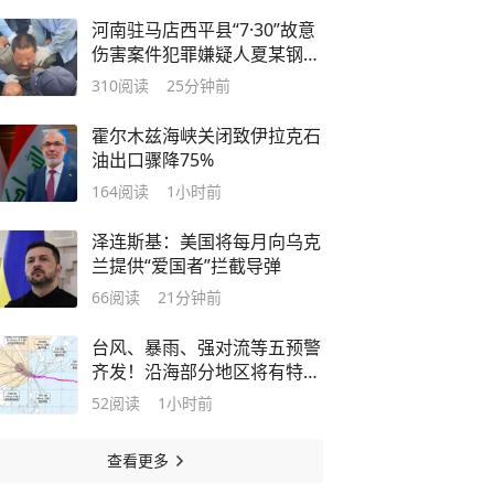
河南驻马店西平县“7·30”故意
伤害案件犯罪嫌疑人夏某钢被
抓获
310
阅读
25分钟前
霍尔木兹海峡关闭致伊拉克石
油出口骤降75%
164
阅读
1小时前
泽连斯基：美国将每月向乌克
兰提供“爱国者”拦截导弹
66
阅读
21分钟前
台风、暴雨、强对流等五预警
齐发！沿海部分地区将有特大
暴雨
52
阅读
1小时前
查看更多