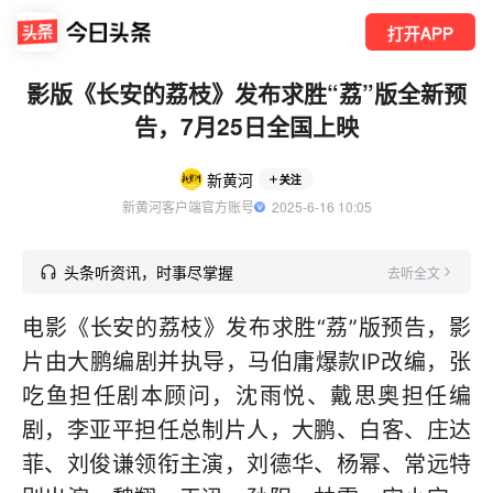
打开APP
影版《长安的荔枝》发布求胜“荔”版全新预
告，7月25日全国上映
新黄河
关注
新黄河客户端官方账号
  2025-6-16 10:05
头条听资讯，时事尽掌握
去听全文
电影《长安的荔枝》发布求胜“荔”版预告，影
片由大鹏编剧并执导，马伯庸爆款IP改编，张
吃鱼担任剧本顾问，沈雨悦、戴思奥担任编
剧，李亚平担任总制片人，大鹏、白客、庄达
菲、刘俊谦领衔主演，刘德华、杨幂、常远特