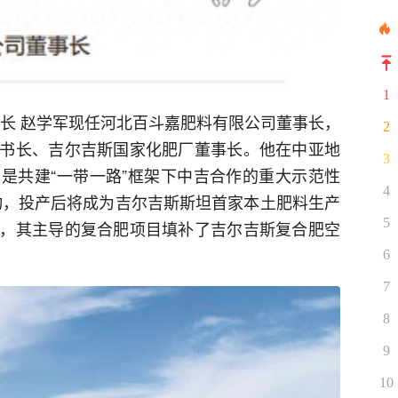
1
事长 赵学军现任河北百斗嘉肥料有限公司董事长，
2
书长、吉尔吉斯国家化肥厂董事长。他在中亚地
3
是共建“一带一路”框架下中吉合作的重大示范性
4
启动，投产后将成为吉尔吉斯斯坦首家本土肥料生产
5
，其主导的复合肥项目填补了吉尔吉斯复合肥空
6
7
8
9
10