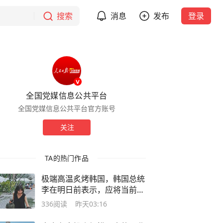
搜索
消息
发布
登录
全国党媒信息公共平台
全国党媒信息公共平台官方账号
关注
TA的热门作品
极端高温炙烤韩国，韩国总统
李在明日前表示，应将当前状
况视为“国家灾难事态”
336
阅读
昨天03:16