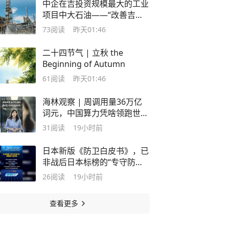
中企在吉投资规模最大的工业
项目中大石油——“改善吉尔
吉斯斯坦油品质量，提升生产
73
阅读
昨天01:46
环保水平”
二十四节气 | 立秋 the
Beginning of Autumn
61
阅读
昨天01:46
海林观察 | 周调用量36万亿
词元，中国算力凭啥领跑世
界？
31
阅读
19小时前
日本新版《防卫白皮书》，已
非战后日本标榜的“专守防卫”
原则，而是一颗被军国主义余
26
阅读
19小时前
毒浸泡已久的野心
查看更多