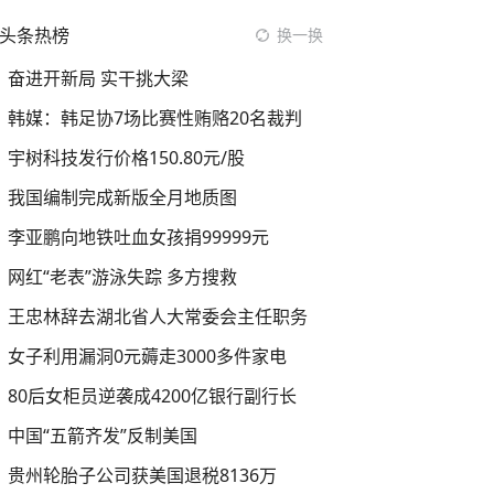
头条热榜
换一换
奋进开新局 实干挑大梁
韩媒：韩足协7场比赛性贿赂20名裁判
宇树科技发行价格150.80元/股
我国编制完成新版全月地质图
李亚鹏向地铁吐血女孩捐99999元
网红“老表”游泳失踪 多方搜救
王忠林辞去湖北省人大常委会主任职务
女子利用漏洞0元薅走3000多件家电
80后女柜员逆袭成4200亿银行副行长
中国“五箭齐发”反制美国
贵州轮胎子公司获美国退税8136万