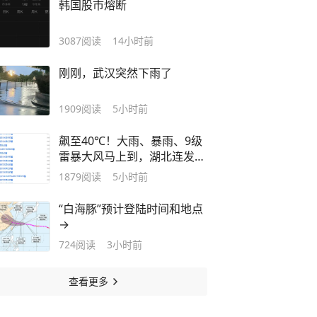
韩国股市熔断
3087
阅读
14小时前
刚刚，武汉突然下雨了
1909
阅读
5小时前
飙至40℃！大雨、暴雨、9级
雷暴大风马上到，湖北连发预
警
1879
阅读
5小时前
“白海豚”预计登陆时间和地点
→
724
阅读
3小时前
查看更多