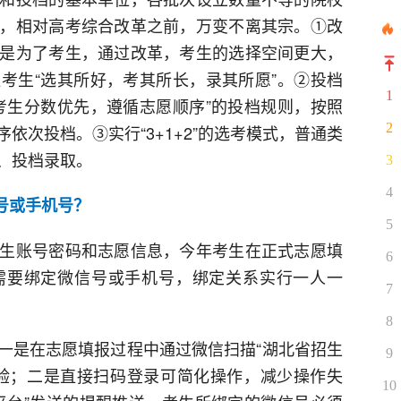
，相对高考综合改革之前，万变不离其宗。①改
是为了考生，通过改革，考生的选择空间更大，
考生“选其所好，考其所长，录其所愿”。②投档
1
考生分数优先，遵循志愿顺序”的投档规则，按照
2
依次投档。③实行“3+1+2”的选考模式，普通类
、投档录取。
3
4
号或手机号？
5
生账号密码和志愿信息，今年考生在正式志愿填
6
需要绑定微信号或手机号，绑定关系实行一人一
7
8
一是在志愿填报过程中通过微信扫描“湖北省招生
9
验；二是直接扫码登录可简化操作，减少操作失
10