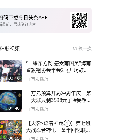
扫码下载今日头条APP
看最新、最热资讯内容
精彩视频
换一换
“一缕东方韵 感受南国美”海南
省旗袍协会年会2《开场鼓》
二团
03:16
11万
次播放
一万元预算开局冲周年庆！第
一天就只剩3598元了 #妄想山
海
01:40
11万
次播放
【火影×忍者神龟①】第七班
大战忍者神龟！童年回忆联动
论武？
08:55
11万
次播放