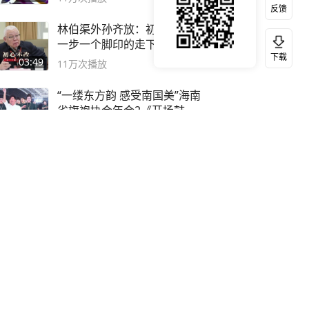
反馈
林伯渠外孙齐放：初心不改
一步一个脚印的走下去 #红船
下载
论坛
03:49
11万
次播放
“一缕东方韵 感受南国美”海南
省旗袍协会年会2《开场鼓》
二团
03:16
11万
次播放