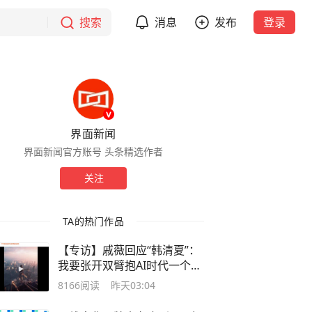
搜索
消息
发布
登录
界面新闻
界面新闻官方账号 头条精选作者
关注
TA的热门作品
【专访】戚薇回应“韩清夏”：
我要张开双臂抱AI时代一个满
怀
8166
阅读
昨天03:04