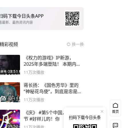
扫码下载今日头条APP
看最新、最热资讯内容
精彩视频
换一换
《权力的游戏》IP新游，
2025年多端登陆！ 本期内容
概要
03:51
11万
次播放
蒋长扬：《国色芳华》里的
“神秘花鸟使”，到底是忠是
奸？
02:11
11万
次播放
首页
《庆》 #第5个中国人民警察
扫码下载今日头条
节 #好样儿的！你
01:52
11万
次播放