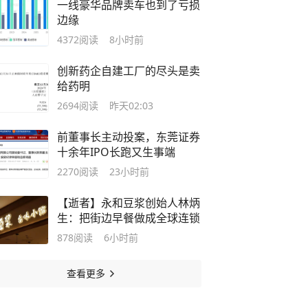
一线豪华品牌卖车也到了亏损
边缘
4372
阅读
8小时前
创新药企自建工厂的尽头是卖
给药明
2694
阅读
昨天02:03
前董事长主动投案，东莞证券
十余年IPO长跑又生事端
2270
阅读
23小时前
【逝者】永和豆浆创始人林炳
生：把街边早餐做成全球连锁
878
阅读
6小时前
查看更多