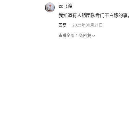
云飞渡
我知道有人组团队专门干白嫖的事
回复
·
2025年06月21日
查看全部
1
条回复
别让犯罪成唯一活路
仅退款，性质跟抢一样[狗头]
回复
·
2025年06月20日
查看全部
9
条回复
查