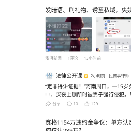
发暗语、刷礼物、诱至私域，央
澎湃新闻
1
评论
13小时前
法律公开课
2小时前
·
民商事律师
“定罪得讲证据！”河南周口，一15岁
中，深夜上厕所时被男子强行侵犯。
连夜赶到女孩家中，持镰刀将女孩的
分享
10
129
怀疑到自己头上，于是跟踪女孩回家
挂在房梁上制造自杀假象。案发后，
赛格1154万违约金争议：单方认
罪，并判处死刑缓期二年执行。但男
何仅认289万？