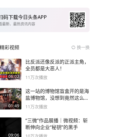
扫码下载今日头条APP
看最新、最热资讯内容
精彩视频
换一换
比反派还像反派的正派主角，
全员都是大恶人！
06:02
11万
次播放
这一站的博物馆盲盒开的是海
盐博物馆，没想到竟然这么好
逛！
01:49
11万
次播放
“三微”作品展播｜微视频：斩
断伸向企业“秘钥”的黑手
09:06
10万
次播放