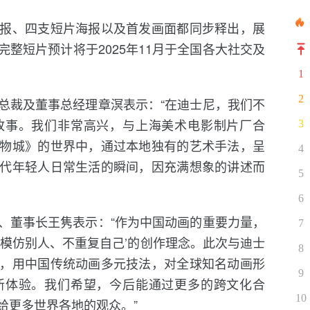
报、四支短片海报以及首发画面都同步释出，展
整短片预计将于2025年11月于全国各大社交及
1
2
总裁及董事总经理章溟表示：“在迪士尼，我们不
故事。我们非常高兴，与上海美术电影制片厂合
3
物城》的世界中，通过本地独有的艺术手法，呈
4
代年轻人日常生活的瞬间，因充满想象的讲述而
5
6
、董事长王隽表示：“作为中国动画的重要力量，
7
不模仿别人、不重复自己’的创作理念。此次与迪士
8
，用中国传统动画多元技法，对全球知名动画形
9
新体验。我们希望，今后能通过更多的跨文化合
10
给更多世界各地的观众。”