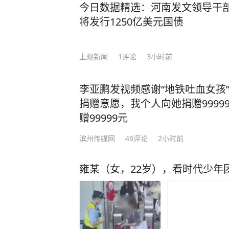
今日数据精选：河南发文领导干
将发行1250亿美元国债
上观新闻
1
评论
3小时前
李亚鹏发视频感谢“地铁吐血女孩
捐赠意愿，我个人向她捐赠999
赠99999元
滨州传媒网
46
评论
2小时前
雍某（女，22岁），看时代少年