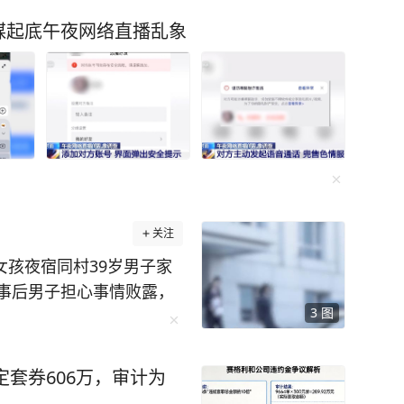
媒起底午夜网络直播乱象
关注
女孩夜宿同村39岁男子家
事后男子担心事情败露，
3
图
父母杀害。后又担心女孩
后，将其也残忍杀害，并
男子因故意杀人罪和强 奸
定套券606万，审计为
子不服，多年来与家人一