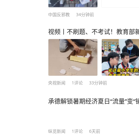
中国反邪教
34分钟前
视频丨不刷题、不考试！教育部新
央视新闻
1
评论
33分钟前
承德解锁暑期经济夏日“流量”变“
纵览新闻
1
评论
6天前