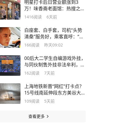
明星打卡后日营业额涨到3
万！味香斋老面馆：热搜之
外，早已有外国食客循攻略而
1416
阅读
6天前
来
白座套、白手套，司机“头势
清桑”服务好，乘客直呼：“遇
到了十几年来上海最整洁的一
166
阅读
昨天09:02
辆出租车！”
00后大二学生自编游戏外挂，
与同伙制售外挂非法牟利，4
人团伙均落网
162
阅读
7天前
上海地铁新晋“网红”打卡点？
15号线南延伸段东方美谷大道
站无柱穹顶亮相
109
阅读
5天前
查看更多