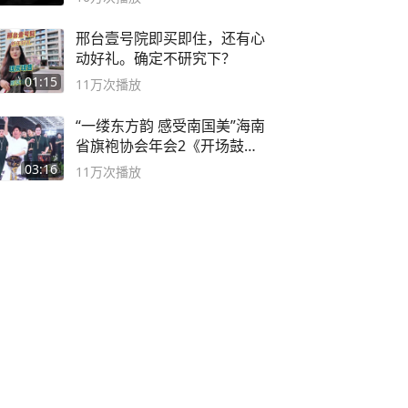
邢台壹号院即买即住，还有心
动好礼。确定不研究下？
01:15
11万
次播放
“一缕东方韵 感受南国美”海南
省旗袍协会年会2《开场鼓》
二团
03:16
11万
次播放