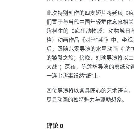
此次特别创作的四支短片将延续《疯
们置于与当代中国年轻群体息息相关
趣横生的《疯狂动物城：动物城日
格）动画作品《对暗“耗”》中，坐
后，跟随范雯导演的水墨动画《“豹
的饕餮之旅；傍晚，刘琥导演将以二
大战”；深夜，陈莲华导演的剪纸动画
一连串趣事跃然“纸”上。
四位导演将以各具匠心的艺术语言，
尽显动画的独特魅力与蓬勃想象。
评论
0