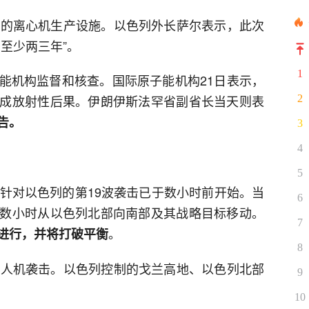
罕的离心机生产设施。以色列外长萨尔表示，此次
至少两三年”。
1
能机构监督和核查。国际原子能机构21日表示，
成放射性后果。伊朗伊斯法罕省副省长当天则表
2
告。
3
4
5
，针对以色列的第19波袭击已于数小时前开始。当
6
数小时从以色列北部向南部及其战略目标移动。
7
。
进行，并将打破平衡
8
无人机袭击。以色列控制的戈兰高地、以色列北部
9
10