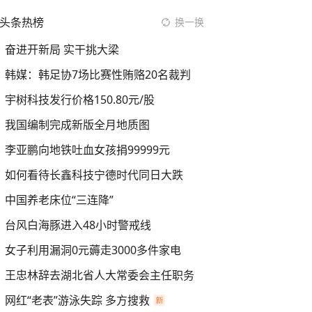
头条热榜
换一换
奋进开新局 实干挑大梁
韩媒：韩足协7场比赛性贿赂20名裁判
宇树科技发行价格150.80元/股
我国编制完成新版全月地质图
李亚鹏向地铁吐血女孩捐99999元
如何看待长鑫科技宁德时代同日大跌
中国养老床位“三连降”
台风白海豚进入48小时警戒线
女子利用漏洞0元薅走3000多件家电
王忠林辞去湖北省人大常委会主任职务
网红“老表”游泳失踪 多方搜救