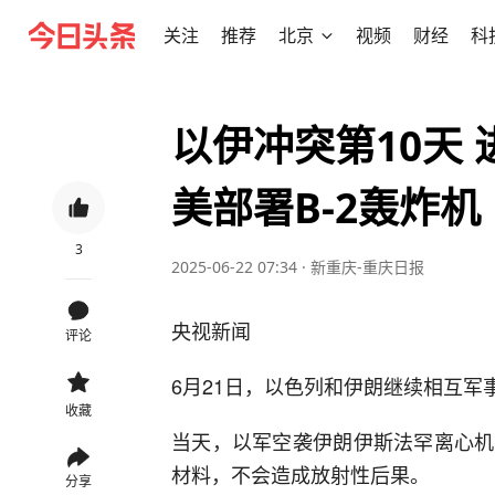
关注
推荐
北京
视频
财经
科
以伊冲突第10天
美部署B-2轰炸机
3
2025-06-22 07:34
·
新重庆-重庆日报
央视新闻
评论
6月21日，以色列和伊朗继续相互
收藏
当天，以军空袭伊朗伊斯法罕离心机
材料，不会造成放射性后果。
分享