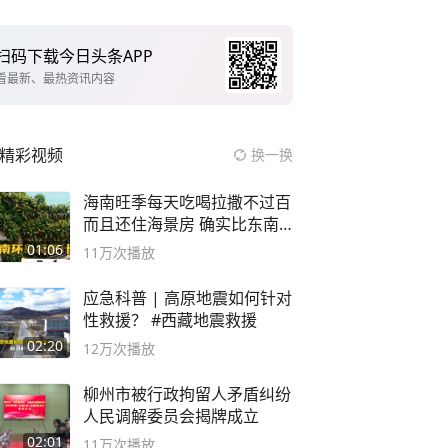
扫码下载今日头条APP
看最新、最热资讯内容
精彩视频
换一换
海南旺季每天吃喝拉撒不过百
而且还住海景房 确实比东南
亚合适
01:06
11万
次播放
应急科普 | 高原地震如何针对
性救援？ #西藏地震救援
02:20
12万
次播放
柳州市被行政拘留人矛盾纠纷
人民调解委员会揭牌成立
02:01
11万
次播放