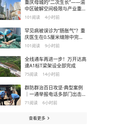
重庆母城的“二次生长”——渝
中区破解空间极限与产业重构
观察
101
阅读
4小时前
罕见病被误诊为“肠胀气”？重
庆医生在0.5厘米缝隙中完成
手术
101
阅读
9小时前
全线通车再进一步！万开达高
速A1标T梁架设全部完成
75
阅读
14小时前
群防群治百日攻坚·典型案例
｜一通举报电话多部门出击
合川打通成品油“打非治违”监
71
阅读
6小时前
管堵点
查看更多