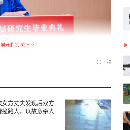
击展开剩余
62
%
举报
氛围所吸引，怀揣医学和人工智能交叉的研究梦想
学-南京大学联合培养博士生项目中深造的毕业生
“同期生”，邱泰兴见证了主校区教学、科研、生
一次漫步校园，我都感到一种由衷的自豪，我们不
被女方丈夫发现后双方
的参与者，这片校园因我们的到来而充满活力，
错撞路人，以故意杀人
进技术研究院优质丰厚的科教产教资源建设，拥