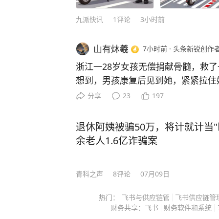
幻现实的手法，丰富的想象力和大胆
九派快讯
1
评论
3小时前
作家。 莫言的文字犹如一壶好茶，一杯咖啡，需要你放下尘世的俗世，在一个静谧的
午后，细细端详，好好品味，这样才
山有炑羲
7小时前
·
头条新锐创作
而且，这本好书现在价格也不高，只
得者的人生智慧，从而更好地解决生活和工
浙江一28岁女孩无偿捐献骨髓，救了
“本届毕业生不仅是科研的探索者，
读是一种有价值的投资，能够让你终
想到，男孩康复后见到她，紧紧拉住
大学校长樊建平说，2025届毕业生
（免责：本文不代表台海网观点） 感兴趣的朋友，可以点击下方链接购买正版书籍↓
长大后一定要保护你！” 浙江杭州富阳有个姑娘，28岁那年突
分享
23
197
会”、策划“学术交流下午茶”、带领
↓↓[图片]
然接到一个陌生电话，工作人员告诉
一体”搭建“文化素养、关键能力、
的一份血样，与一名15岁白血病男孩配型成功
退休阿姨被骗50万，将计就计当"
起优秀榜样，为学校的建设发展贡献
菲，1989年出生，2009年，她在
余老人1.6亿诈骗案
感谢。”
细胞捐献，顺手留下血样加入中华骨髓库。 那时
到，茫茫人海中，这份血样有一天真
同时，樊建平还对即将踏上新征程的
青科之声
8
评论
07月09日
望。 2017年5月2日，浙江省造血干细胞捐献者资料库管理中
乐于求知，做真理的追寻者；要保持
心联系上她，电话那头告诉她，对方
中，你们要进一步增强勇气，敢于探
热门：
飞书与供应链管
飞书供应链管
抗争。 许艾菲只考虑了一天，就告诉父母：自己愿意捐，她后
财务共享：飞书
财务软件和系统
传承老一辈科学家‘板凳甘坐十年冷
来解释得很简单，自己受一点疼、休