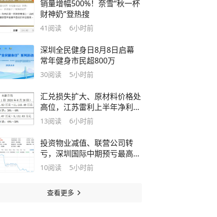
销量增幅500%！奈雪“秋一杯
财神奶”登热搜
41
阅读
6小时前
深圳全民健身日8月8日启幕
常年健身市民超800万
30
阅读
5小时前
汇兑损失扩大、原材料价格处
高位，江苏雷利上半年净利最
高预降48%
13
阅读
6小时前
投资物业减值、联营公司转
亏，深圳国际中期预亏最高
2.4亿港元，股价年内跌去三
10
阅读
5小时前
成
查看更多