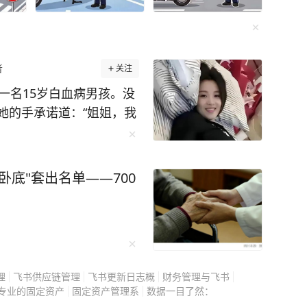
地对人性的探索来讲故事后，他就成为了世界级
能感受到其中的趣味，收获到文字背后的魅力。
者
关注
需花费不到一顿饭的钱，就能够获得诺贝尔奖获
作中的各种难题，少走弯路。 再说了，阅
一名15岁白血病男孩。没
更是深圳理工书院模式的共同建设者。”深圳理工
身受益，让你豁然开朗，为什么不来试一试呢？
她的手承诺道：“姐姐，我
以硕士生身份深度参与书院建设，组织“跨学科读书
本科生开展“科创启蒙活动”等，为深圳理工以“三院
她：8年前留在中华骨髓库
知识体系”的育人模式注入了活力，为学弟学妹树立
了。 姑娘叫许艾
卧底"套出名单——700
出先锋力量。“我代表学校向各位建设者表示衷心
一次无偿献血时了解到造血干
候她并没想
的会成为另一个人的希
毕业生们提出“要心怀大爱，做时代的担当者；要
热忱，做幸福的创造者”的期望，“在未来的征途
只有15岁，正在与白血病
索选择，始终善于学习，践行好‘两种精神’：既要
理
飞书供应链管理
飞书更新日志概
财务管理与飞书
专业的固定资产
固定资产管理系
数据一目了然：
’的钻研精神，在科技前沿勇攀高峰；也要发扬特区
息一段时间，就可能换来