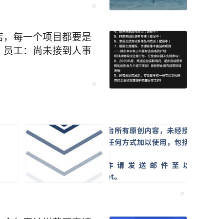
，你不是人缘变差，而是真正觉醒了。” 初读
店，每一个项目都要是
藏着生命的大智慧——“当热闹如潮水般退去，露
！员工：尚未接到人事
的独处从来不是孤僻的遁
。学会孤独，不要追求表面的繁忙。 是的，
一个并不喜欢的聚会，而自己却显得格格不入，
的时间白白浪费，这是毫无意义的。 当你沉
才能腾空来，好好读一本好书，打磨一项技能，
的圈子小而精，没
记朱迪俭给毕业生们上了最后一堂思政课。他以
数的人，却多了“重量”。 平庸的人用热
我。人生路漫漫，如果你不再为人际关系烦恼，
（Ambition）、努力（Strive）、知识
。 就像在电视剧士兵突击中的
境（Environment）”五个维度的“ASK ME”展开
人扛起一个连，他渐渐在独处中明白，把每一件
努力是幸福的源泉，知识水平与迭代速度决定成
关键，需做到“宁静致远”，同时环境与平台是成
，成为了尖子中的佼佼者。 觉醒后的我