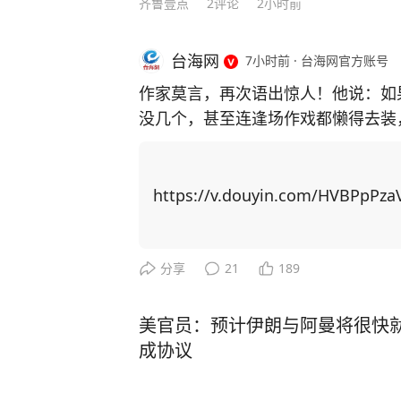
齐鲁壹点
2
评论
2小时前
有十几年的研究生培养经验，在获批设
建设立项单位，拥有国内外顶尖高校
台海网
7小时前
·
台海网官方账号
院计算所、微小卫星研究院、北京开
作家莫言，再次语出惊人！他说：如
设了特色工程硕士班，与南京大学、
没几个，甚至连逢场作戏都懒得去装
大学等高校开展了联合培养博士生项
了人性，看透了人生！”振聋发聩！ 莫言作为土生土长的农村作家，凭借一系列乡土
题材作品，代表国人首获诺贝尔文学奖。 自从成名之后，莫言曾经毫无联
近三年来，学校联合培养研究生升学就
友全都找上门。有的人进门后，一张
https://v.douyin.com/HVBPpPza
业生占比超20%，2025年新增联培硕
知如何是好。 可日子久了才发现，真正聊得来的挚友没来过几次，反倒是那些利益驱
使下的人常来找他。 最开始，他不想伤了情面，也不想得罪任何人，只能多次强忍心
中的不快，迎客进门。但管的闲事多
分享
21
189
了。 于是，他决定不再理会敲门声，没有预约也不会随便给人开门，多关注自己的感
受。 经历了这些，年过半百的莫言对人生感悟更深，沉淀多年写下了《晚熟的人》一
美官员：预计伊朗与阿曼将很快
书，书中一口气写了12个故事，每
成协议
匪浅。 在现代社会的快节奏浪潮中，人们热衷于穿梭在各种饭局、聚会之间，手机铃
声与消息提示音此起彼伏，似乎只有