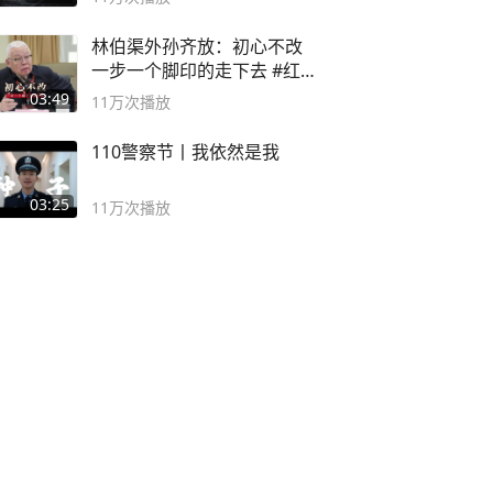
林伯渠外孙齐放：初心不改
一步一个脚印的走下去 #红船
论坛
03:49
11万
次播放
110警察节丨我依然是我
03:25
11万
次播放