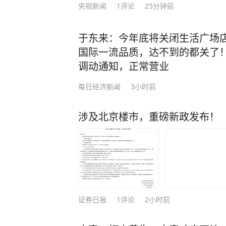
央视新闻
1
评论
25分钟前
值。 然而，莫言却提出了一种截然不同的观点：“如果你混到没人找你吃饭，没人喊
你聚会，连电话也没几个，那真要庆祝
于东来：今年底将关闭生活广场
这句话时只当是戏言，细品才知其中
国际一流品质，达不到的都关了
出的或许不是荒芜的滩涂，而是可以扎根的土地。” 真正
调动通知，正常营业
世，而是灵魂的向内生长。 一个人的成长，可能就是在某一个普通的日子里，独自坐
在小院，开始认真地倾听自己内心的声音
每日经济新闻
3小时前
越来越感觉到，当你强迫自己去参加
全程都没有说上几句话，而把自己一晚上
涉及北京楼市，重磅新政发布！
寂下来，不再被饭局、人情所绑架，
亦或是学习一项特长，陶冶性情，修炼内心。 有一天你会发现，你
毕业典礼前，深圳理工大学党委书
有了喧嚣，却多了“质量”，你的生活中少了凑
闹填补空虚，优秀的人以独处成就自
《人生规划五要》为主题，围绕“志向
把时间都用来专注于自身的修行，便可守住长久的心安
（Knowledge）、心境（Mood）、环
许三多，一个人独守军营半年，一个
讲述，指出志向是人生航向的灯塔，
证券日报
1
评论
2小时前
平凡的小事做好，就是不平凡。 他一个人跑步，一个人修炼自己的内心与意志，也塑
长高度，而心境管理则是人才成长的
造了优良的品格。最终被成为了最好的自己