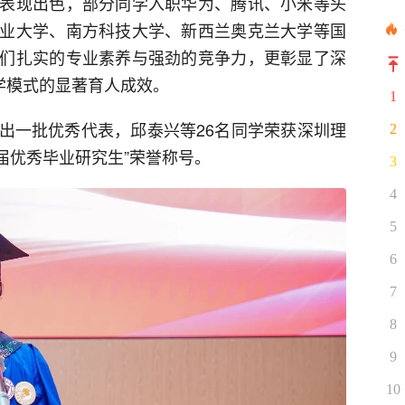
表现出色，部分同学入职华为、腾讯、小米等头
业大学、南方科技大学、新西兰奥克兰大学等国
们扎实的专业素养与强劲的竞争力，更彰显了深
学模式的显著育人成效。
1
出一批优秀代表，邱泰兴等26名同学荣获深圳理
2
5届优秀毕业研究生”荣誉称号。
3
4
5
6
7
8
9
10