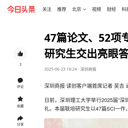
关注
推荐
北京
视频
财经
科
47篇论文、52项
研究生交出亮眼
3
2025-06-23 16:24
·
深圳商报
深圳商报·读创客户端首席记者 吴吉 
评论
日前，深圳理工大学举行2025届“
收藏
礼。本届联培研究生以47篇SCI一
分享