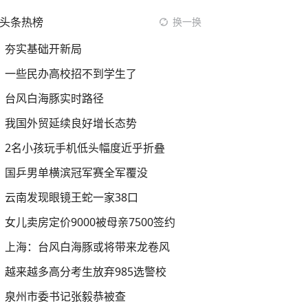
头条热榜
换一换
夯实基础开新局
一些民办高校招不到学生了
台风白海豚实时路径
我国外贸延续良好增长态势
2名小孩玩手机低头幅度近乎折叠
国乒男单横滨冠军赛全军覆没
云南发现眼镜王蛇一家38口
女儿卖房定价9000被母亲7500签约
上海：台风白海豚或将带来龙卷风
越来越多高分考生放弃985选警校
泉州市委书记张毅恭被查