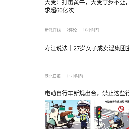
长的重要支撑。
大麦：打击黄牛，大麦寸步不让
们，会更加明确自己的人生目标和追
求超60亿次
人而活，而是勇敢地追随自己内心的声音。 就像莫言，在面对外界对他
朱迪俭寄语毕业生：“人生旅途要不断追
疑和批评时，他没有随波逐流，而是
人生航程。”
事，最终凭借着自己的坚持和努力，
新派在线
2
评论
10小时前
声音。 可以说，这就是莫言在《晚熟的人》中所告诉我们的智慧。当你能读懂莫言，
便能明白，为何一个人独处，便是人生的最高境界。 不过
寿江说法｜27岁女子成卖淫集团
是有价值的，他的智慧靠一篇文章是
的人》，莫言将自己大半辈子的人生
分享。 《晚熟的人》是莫言耗费八年时间完成的杰作。他通过通俗易懂的文笔把人性
湖北日报
11小时前
和各种社会现象都融入其中，向我们
我们只有牢记初心，才能不断进步。 最值得一提的是，在这部《晚熟的人》作品里，
电动自行车新规出台，禁止这些
莫言将自己多年来遭受质疑的心态和
影，还是用他擅长的写法，让每一个
自己。 与莫言之前的作品相比，《晚熟的人》更加贴近现代人的状态，拉近了读者和
作者之间的距离，引发了读者的情感共鸣。 就连诺贝尔文学奖评委马悦
言是一个会讲故事的人。”但是一个