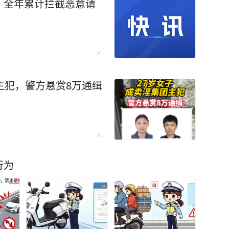
，全年累计拦截恶意请
求。不再被外界的声音所左右，不再为了迎合他
写作风格的质
问自己的内心，要以‘ASK ME’为坐标，规划好
坚持用自己独特的笔触描绘着高密东北乡的故
获得了诺贝尔文学奖，让世界听到了中国文学的
，莫言在内容在人性思考上
主犯，警方悬赏8万通缉
说不完的，感兴趣的朋友不妨自己去翻阅《晚熟
智慧与阅历全然写在了书中，毫不吝啬地跟我们
传达了这样一个观点：这个世界没有灰色地带，
行为
遭遇也融入了作品每一个故事都是世间百态的缩
阅读的人都能从中找到自身的影子，找到最初的
然都说：“莫
会讲故事的人并不一定会的诺贝尔奖，当莫言用魔