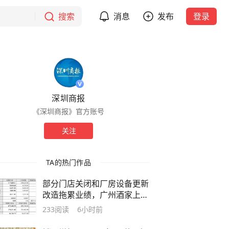
搜索
消息
发布
登录
深圳商报
《深圳商报》官方账号
关注
TA的热门作品
部分门店关闭和厂房设备更新
改造拖累业绩，广州酒家上半
年净利大跌21%！老字号陷
233
阅读
6小时前
“增收不增利”魔咒？