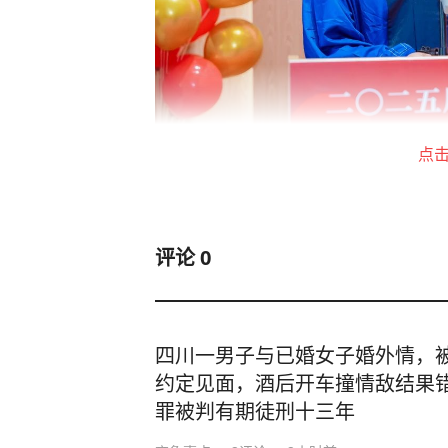
点
“三年前，我被深圳理工学科交叉的
评论
0
来到这里。”即将继续在深圳理工大
代表邱泰兴说。作为深圳理工发展的
活等楼宇和设施的建设与完善：“每
四川一男子与已婚女子婚外情，
仅是学校发展的见证者，更是它成长
约定见面，酒后开车撞情敌结果
也因我们的努力而愈发美好。”
罪被判有期徒刑十三年
深圳理工大学依托中国科学院深圳先