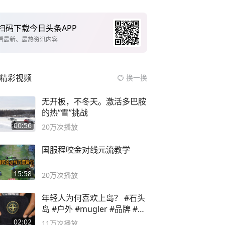
扫码下载今日头条APP
看最新、最热资讯内容
精彩视频
换一换
无开板，不冬天。激活多巴胺
的热“雪”挑战
00:56
20万
次播放
国服程咬金对线元流教学
15:58
20万
次播放
年轻人为何喜欢上岛？ #石头
岛 #户外 #mugler #品牌 #足
球流氓
02:02
11万
次播放